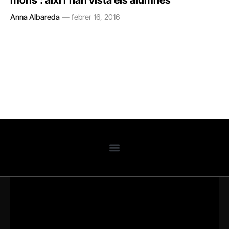
mons’: així l’han vista els alumnes
Anna Albareda
febrer 16, 2016