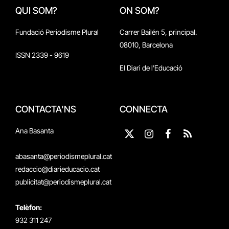
QUI SOM?
ON SOM?
Fundació Periodisme Plural
Carrer Bailén 5, principal.
08010, Barcelona
ISSN 2339 - 9619
El Diari de l'Educació
CONTACTA'NS
CONNECTA
Ana Basanta
X
Instagram
Facebook
RSS
(Twitter)
abasanta@periodismeplural.cat
redaccio@diarieducacio.cat
publicitat@periodismeplural.cat
Telèfon:
932 311 247