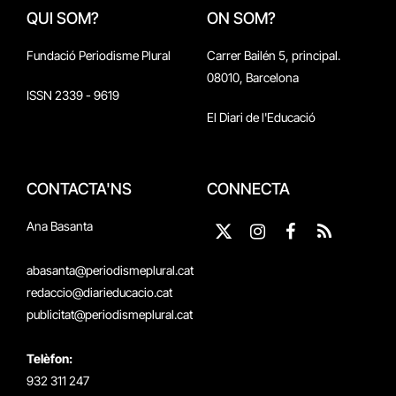
QUI SOM?
ON SOM?
Fundació Periodisme Plural
Carrer Bailén 5, principal.
08010, Barcelona
ISSN 2339 - 9619
El Diari de l'Educació
CONTACTA'NS
CONNECTA
Ana Basanta
X
Instagram
Facebook
RSS
(Twitter)
abasanta@periodismeplural.cat
redaccio@diarieducacio.cat
publicitat@periodismeplural.cat
Telèfon:
932 311 247