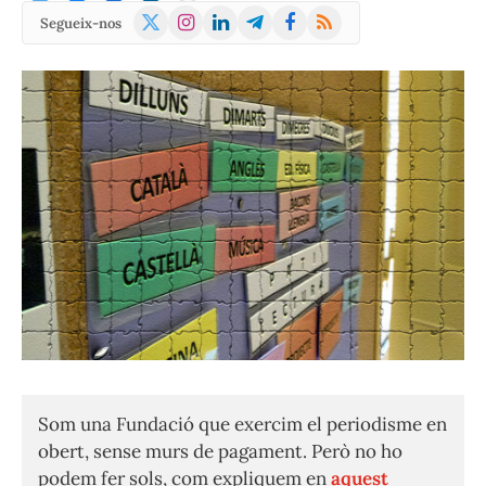
X
Instagram
LinkedIn
Telegram
Facebook
RSS
Segueix-nos
(Twitter)
Som una Fundació que exercim el periodisme en
obert, sense murs de pagament. Però no ho
podem fer sols, com expliquem en
aquest