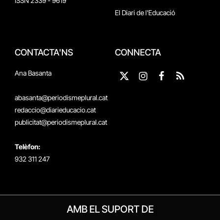
ISSN 2339 - 9619
El Diari de l'Educació
CONTACTA'NS
CONNECTA
Ana Basanta
X
Instagram
Facebook
RSS
(Twitter)
abasanta@periodismeplural.cat
redaccio@diarieducacio.cat
publicitat@periodismeplural.cat
Telèfon:
932 311 247
AMB EL SUPORT DE