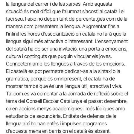
la llengua del carrer i de les xarxes. Amb aquesta
situació és molt difícil que l’alumnat s’acosti al català i el
faci seu. I això no depèn tant de percentatges com de la
manera com presentem la llengua. Augmentar fins a
l’infinit les hores d’escolarització en català no farà que la
llengua sigui més atractiva o interessant. L’ensenyament
del català ha de ser una invitació, una porta a emocions,
cultura i continguts que puguin vincular els joves.
Connectem amb les llengües a través de les emocions.
El castellà es pot permetre dedicar-se a la sintaxi o la
gramàtica, perquè és omnipresent, el català ha de
mostrar també que és una llengua útil, atractiva i viva.
Tal com es va comentar a la Jornada de reflexió sobre el
tema del Consell Escolar Catalunya el passat desembre,
calen accions menys acadèmiques i més lúdiques amb
estudiants de secundària. Entitats de defensa de la
llengua així ho han entès i impulsen programes
d’aquesta mena en barris on el català és absent.