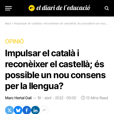
Inici
»
Impulsar el català i reconèixer el castellà; és possible un nou consens per la llengua?
OPINIÓ
Impulsar el català i
reconèixer el castellà; és
possible un nou consens
per la llengua?
Marc Hortal Galí
19 - abril - 2022 · 05:00
13 Mins Read