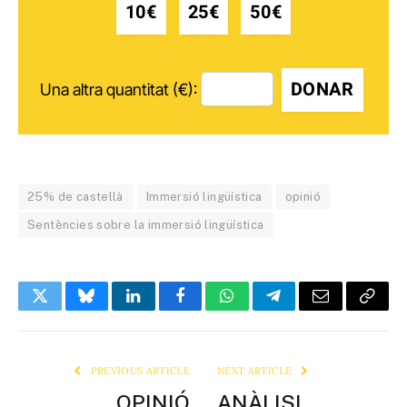
10€
25€
50€
DONAR
Una altra quantitat (€):
25% de castellà
Immersió lingüística
opinió
Sentències sobre la immersió lingüística
Twitter
Bluesky
LinkedIn
Facebook
WhatsApp
Telegram
Email
Copy
Link
PREVIOUS ARTICLE
NEXT ARTICLE
OPINIÓ
ANÀLISI