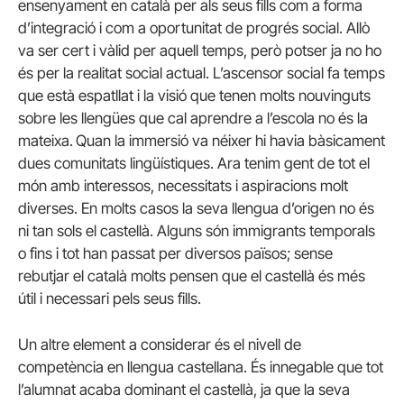
ensenyament en català per als seus fills com a forma
d’integració i com a oportunitat de progrés social. Allò
va ser cert i vàlid per aquell temps, però potser ja no ho
és per la realitat social actual. L’ascensor social fa temps
que està espatllat i la visió que tenen molts nouvinguts
sobre les llengües que cal aprendre a l’escola no és la
mateixa.
Quan la immersió va néixer hi havia bàsicament
dues comunitats lingüístiques. Ara tenim gent de tot el
món amb interessos, necessitats i aspiracions molt
diverses. En molts casos la seva llengua d’origen no és
ni tan sols el castellà. Alguns són immigrants temporals
o fins i tot han passat per diversos països; sense
rebutjar el català molts pensen que el castellà és més
útil i necessari pels seus fills.
Un altre element a considerar és el nivell de
competència en llengua castellana. És innegable que tot
l’alumnat acaba dominant el castellà, ja que la seva