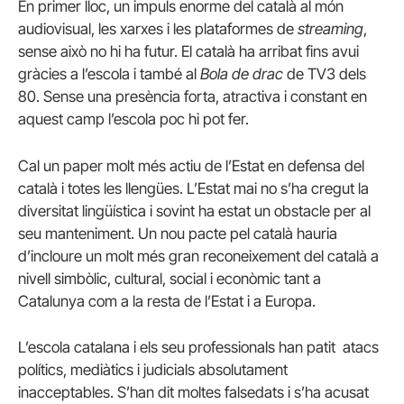
En primer lloc, un impuls enorme del català al món
audiovisual, les xarxes i les plataformes de
streaming
,
sense això no hi ha futur. El català ha arribat fins avui
gràcies a l’escola i també al
Bola de drac
de TV3 dels
80. Sense una presència forta, atractiva i constant en
aquest camp l’escola poc hi pot fer.
Cal un paper molt més actiu de l’Estat en defensa del
català i totes les llengües. L’Estat mai no s’ha cregut la
diversitat lingüística i sovint ha estat un obstacle per al
seu manteniment. Un nou pacte pel català hauria
d’incloure un molt més gran reconeixement del català a
nivell simbòlic, cultural, social i econòmic tant a
Catalunya com a la resta de l’Estat i a Europa.
L’escola catalana i els seu professionals han patit atacs
polítics, mediàtics i judicials absolutament
inacceptables. S’han dit moltes falsedats i s’ha acusat