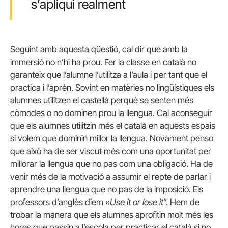
s’apliqui realment
Seguint amb aquesta qüestió, cal dir que amb la
immersió no n’hi ha prou. Fer la classe en català no
garanteix que l’alumne l’utilitza a l’aula i per tant que el
practica i l’aprèn. Sovint en matèries no lingüístiques els
alumnes utilitzen el castellà perquè se senten més
còmodes o no dominen prou la llengua. Cal aconseguir
que els alumnes utilitzin més el català en aquests espais
si volem que dominin millor la llengua. Novament penso
que això ha de ser viscut més com una oportunitat per
millorar la llengua que no pas com una obligació. Ha de
venir més de la motivació a assumir el repte de parlar i
aprendre una llengua que no pas de la imposició. Els
professors d’anglès diem «
Use it or lose it
”. Hem de
trobar la manera que els alumnes aprofitin molt més les
hores que passin a l’escola per practicar el català si no