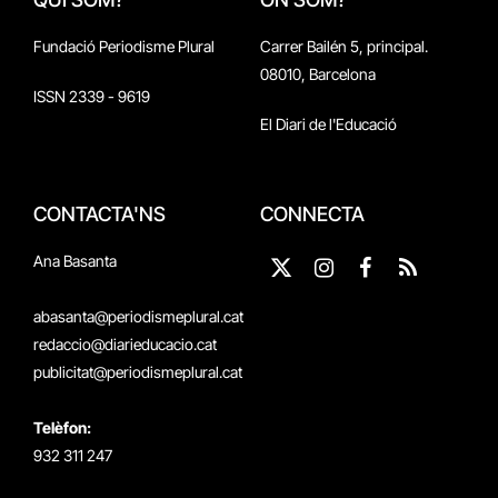
Fundació Periodisme Plural
Carrer Bailén 5, principal.
08010, Barcelona
ISSN 2339 - 9619
El Diari de l'Educació
CONTACTA'NS
CONNECTA
Ana Basanta
X
Instagram
Facebook
RSS
(Twitter)
abasanta@periodismeplural.cat
redaccio@diarieducacio.cat
publicitat@periodismeplural.cat
Telèfon:
932 311 247