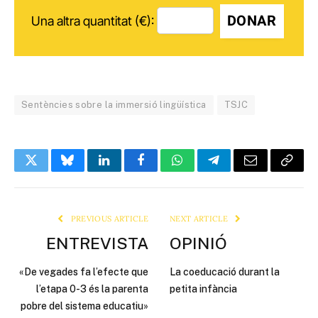
DONAR
Una altra quantitat (€):
Sentències sobre la immersió lingüística
TSJC
Twitter
Bluesky
LinkedIn
Facebook
WhatsApp
Telegram
Email
Copy
Link
PREVIOUS ARTICLE
NEXT ARTICLE
ENTREVISTA
OPINIÓ
«De vegades fa l’efecte que
La coeducació durant la
l’etapa 0-3 és la parenta
petita infància
pobre del sistema educatiu»