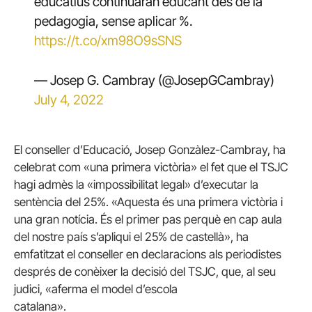
educatius continuaran educant des de la
pedagogia, sense aplicar %.
https://t.co/xm98O9sSNS
— Josep G. Cambray (@JosepGCambray)
July 4, 2022
El conseller d’Educació, Josep Gonzàlez-Cambray, ha
celebrat com «una primera victòria» el fet que el TSJC
hagi admès la «impossibilitat legal» d’executar la
sentència del 25%. «Aquesta és una primera victòria i
una gran notícia. És el primer pas perquè en cap aula
del nostre país s’apliqui el 25% de castellà», ha
emfatitzat el conseller en declaracions als periodistes
després de conèixer la decisió del TSJC, que, al seu
judici, «aferma el model d’escola
catalana».