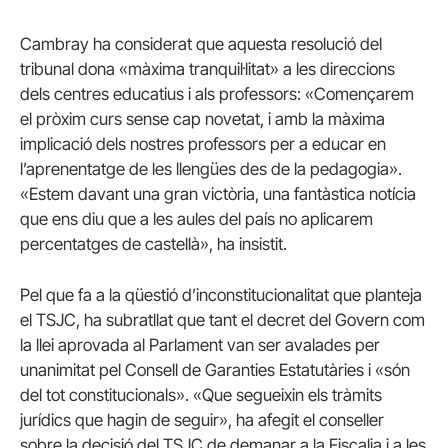
Cambray ha considerat que aquesta resolució del
tribunal dona «màxima tranquil·litat» a les direccions
dels centres educatius i als professors: «Començarem
el pròxim curs sense cap novetat, i amb la màxima
implicació dels nostres professors per a educar en
l’aprenentatge de les llengües des de la pedagogia».
«Estem davant una gran victòria, una fantàstica notícia
que ens diu que a les aules del país no aplicarem
percentatges de castellà», ha insistit.
Pel que fa a la qüestió d’inconstitucionalitat que planteja
el TSJC, ha subratllat que tant el decret del Govern com
la llei aprovada al Parlament van ser avalades per
unanimitat pel Consell de Garanties Estatutàries i «són
del tot constitucionals». «Que segueixin els tràmits
jurídics que hagin de seguir», ha afegit el conseller
sobre la decisió del TSJC de demanar a la Fiscalia i a les