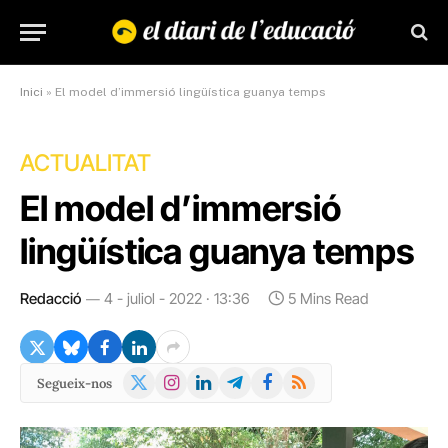
Inici
»
El model d’immersió lingüística guanya temps
ACTUALITAT
El model d’immersió
lingüística guanya temps
Redacció
4 - juliol - 2022 · 13:36
5 Mins Read
X
Instagram
LinkedIn
Telegram
Facebook
RSS
Segueix-nos
(Twitter)