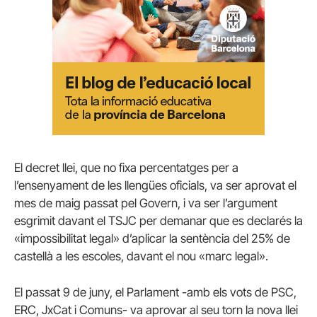
El decret llei, que no fixa percentatges per a
l’ensenyament de les llengües oficials, va ser aprovat el
mes de maig passat pel Govern, i va ser l’argument
esgrimit davant el TSJC per demanar que es declarés la
«impossibilitat legal» d’aplicar la sentència del 25% de
castellà a les escoles, davant el nou «marc legal».
El passat 9 de juny, el Parlament -amb els vots de PSC,
ERC, JxCat i Comuns- va aprovar al seu torn la nova llei