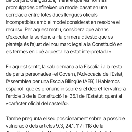
promulgades defineixen un model basat en una
correlació entre totes dues llengües oficials
incompatibles amb el model considerat en resoldre el
recurs». Per aquest motiu, considera que abans
d’executar la sentència «la primera qüestió que es
planteja és l’ajust del nou marc legal a la Constitució en
els termes en què aquesta ha estat interpretada».
En aquest sentit, la sala demana a la Fiscalia i a la resta
de parts personades -el Govern, l’Advocacia de l’Estat,
l’Assemblea per una Escola Bilingüe (AEB) i Hablemos
español- que es pronunciïn sobre si el decret llei vulnera
l’article 3 de la Constitució i el 35.1 de l’Estatut, quant al
«caràcter oficial del castellà».
També pregunta el seu posicionament sobre la possible
vulneració dels articles 9.3, 24.1, 117 i 118 de la