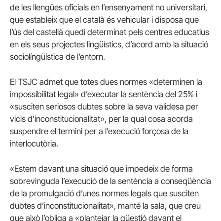
de les llengües oficials en l’ensenyament no universitari,
que estableix que el català és vehicular i disposa que
l’ús del castellà quedi determinat pels centres educatius
en els seus projectes lingüístics, d’acord amb la situació
sociolíngüística de l’entorn.
El TSJC admet que totes dues normes «determinen la
impossibilitat legal» d’executar la sentència del 25% i
«susciten seriosos dubtes sobre la seva validesa per
vicis d’inconstitucionalitat», per la qual cosa acorda
suspendre el termini per a l’execució forçosa de la
interlocutòria.
«Estem davant una situació que impedeix de forma
sobrevinguda l’execució de la sentència a conseqüència
de la promulgació d’unes normes legals que susciten
dubtes d’inconstitucionalitat», manté la sala, que creu
que això l’obliga a «plantejar la qüestió davant el