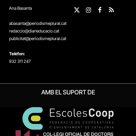
Ana Basanta
X
Instagram
Facebook
RSS
(Twitter)
abasanta@periodismeplural.cat
redaccio@diarieducacio.cat
publicitat@periodismeplural.cat
Telèfon:
932 311 247
AMB EL SUPORT DE