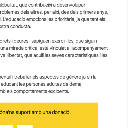
lobalitat, que contribueixi a desenvolupar
 problemes dels altres, per així, des dels primers anys,
 L’educació emocional és prioritària, ja que tant els
ostra conducta.
drets i deures i sàpiguen exercir-los, que siguin
 una mirada crítica, està vinculat a l’acompanyament
llibertat, que aculli les seves característiques i les
ental i treballar els aspectes de gènere ja en la
m educant les persones adultes de demà,
 amb els comportaments excloents.
 dóna'ns suport amb una donació.