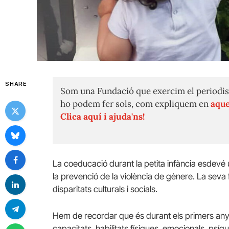
SHARE
Som una Fundació que exercim el periodis
ho podem fer sols, com expliquem en
aque
Clica aquí i ajuda'ns!
La coeducació durant la petita infància esdevé u
la prevenció de la violència de gènere. La seva 
disparitats culturals i socials.
Hem de recordar que és durant els primers any
capacitats, habilitats físiques, emocionals, psíq