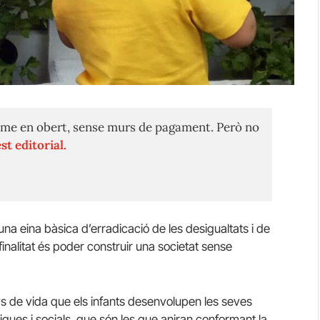
me en obert, sense murs de pagament. Però no
st editorial.
na eina bàsica d’erradicació de les desigualtats i de
finalitat és poder construir una societat sense
s de vida que els infants desenvolupen les seves
uiques i socials, que són les que aniran conformant la