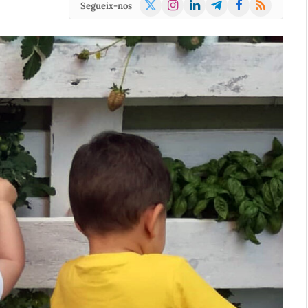
X
Instagram
LinkedIn
Telegram
Facebook
RSS
Segueix-nos
(Twitter)