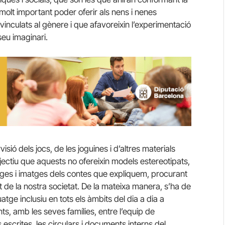
s molt important poder oferir als nens i nenes
vinculats al gènere i que afavoreixin l’experimentació
seu imaginari.
isió dels jocs, de les joguines i d’altres materials
jectiu que aquests no ofereixin models estereotipats,
atges i imatges dels contes que expliquem, procurant
t de la nostra societat. De la mateixa manera, s’ha de
uatge inclusiu en tots els àmbits del dia a dia a
ts, amb les seves famílies, entre l’equip de
scrites, les circulars i documents interns del