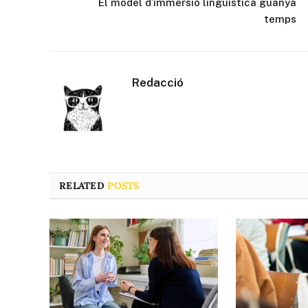
El model d’immersió lingüística guanya
temps
Redacció
RELATED
POSTS