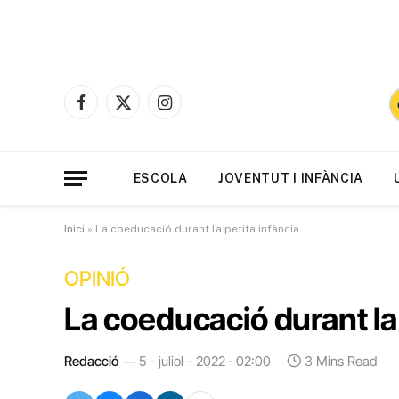
Facebook
X
Instagram
(Twitter)
ESCOLA
JOVENTUT I INFÀNCIA
Inici
»
La coeducació durant la petita infància
OPINIÓ
La coeducació durant la 
Redacció
5 - juliol - 2022 · 02:00
3 Mins Read