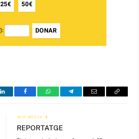
25€
50€
DONAR
):
LinkedIn
Facebook
WhatsApp
Telegram
Email
Copy
Link
NEXT ARTICLE
REPORTATGE