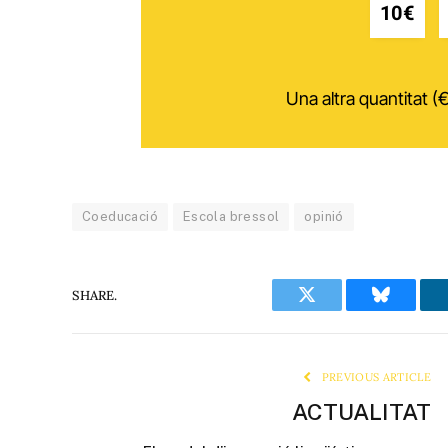
10€
Una altra quantitat (€
Coeducació
Escola bressol
opinió
SHARE.
Twitter
Bluesky
PREVIOUS ARTICLE
ACTUALITAT