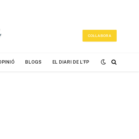
COL·LABORA
OPINIÓ
BLOGS
EL DIARI DE L’FP