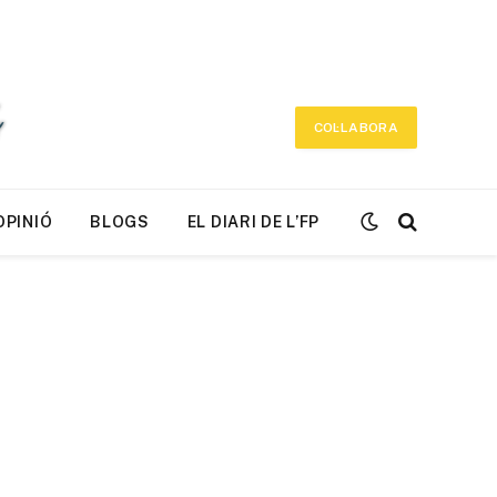
COL·LABORA
OPINIÓ
BLOGS
EL DIARI DE L’FP