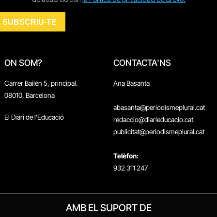
ON SOM?
CONTACTA'NS
Carrer Bailén 5, principal.
Ana Basanta
08010, Barcelona
abasanta@periodismeplural.cat
El Diari de l'Educació
redaccio@diarieducacio.cat
publicitat@periodismeplural.cat
Telèfon:
932 311 247
AMB EL SUPORT DE