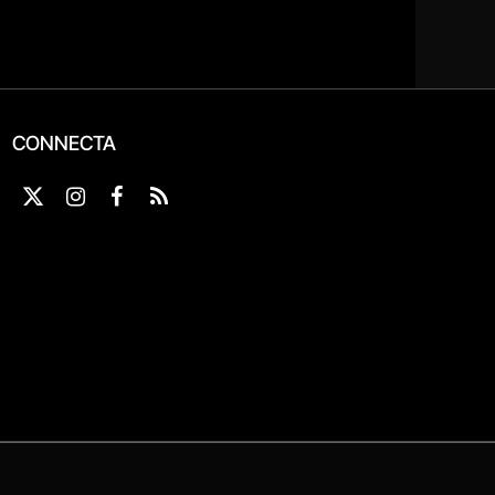
CONNECTA
X
Instagram
Facebook
RSS
(Twitter)