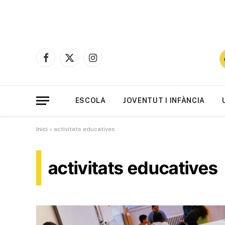
Facebook
X
Instagram
(Twitter)
ESCOLA
JOVENTUT I INFÀNCIA
Inici
»
activitats educatives
activitats educatives