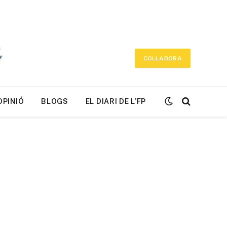
COL·LABORA
OPINIÓ
BLOGS
EL DIARI DE L’FP