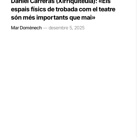
Daniel Carreras (Xirriquiteula): «Els
espais físics de trobada com el teatre
són més importants que mai»
Mar Domènech
desembre 5, 2025