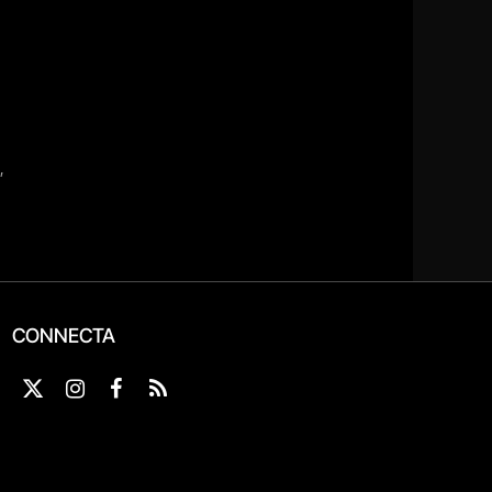
CONNECTA
X
Instagram
Facebook
RSS
(Twitter)