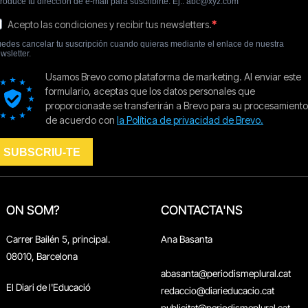
ON SOM?
CONTACTA'NS
Carrer Bailén 5, principal.
Ana Basanta
08010, Barcelona
abasanta@periodismeplural.cat
El Diari de l'Educació
redaccio@diarieducacio.cat
publicitat@periodismeplural.cat