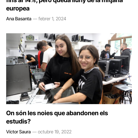
fins al 14%, però queda lluny de la mitjana
europea
Ana Basanta
febrer 1, 2024
On són les noies que abandonen els
estudis?
Víctor Saura
octubre 19, 2022