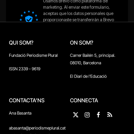
QUI SOM?
ON SOM?
Fundació Periodisme Plural
Carrer Bailén 5, principal.
08010, Barcelona
ISSN 2339 - 9619
El Diari de l'Educació
CONTACTA'NS
CONNECTA
Ana Basanta
X
Instagram
Facebook
RSS
(Twitter)
abasanta@periodismeplural.cat