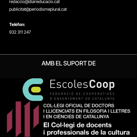
redaccio@diarieducacio.cat
publicitat@periodismeplural.cat
Telèfon:
932 311 247
AMB EL SUPORT DE