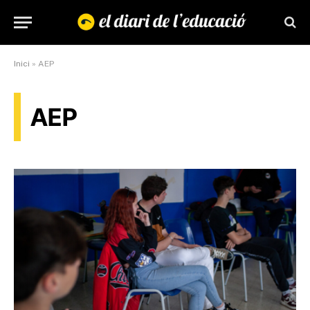
Inici
»
AEP
AEP