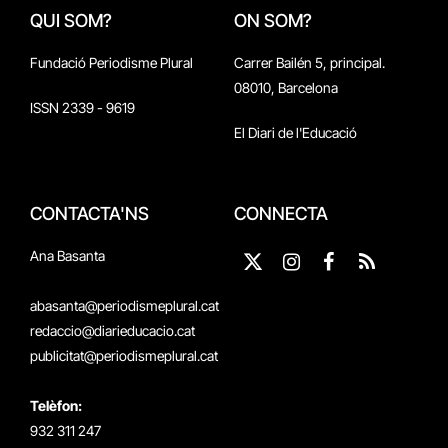
QUI SOM?
ON SOM?
Fundació Periodisme Plural
Carrer Bailén 5, principal.
08010, Barcelona
ISSN 2339 - 9619
El Diari de l'Educació
CONTACTA'NS
CONNECTA
Ana Basanta
X
Instagram
Facebook
RSS
(Twitter)
abasanta@periodismeplural.cat
redaccio@diarieducacio.cat
publicitat@periodismeplural.cat
Telèfon:
932 311 247