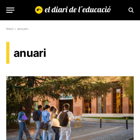
Inici
»
anuari
anuari