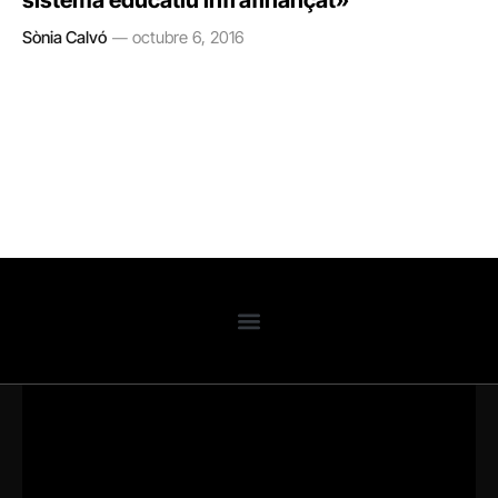
sistema educatiu infrafinançat»
Sònia Calvó
octubre 6, 2016