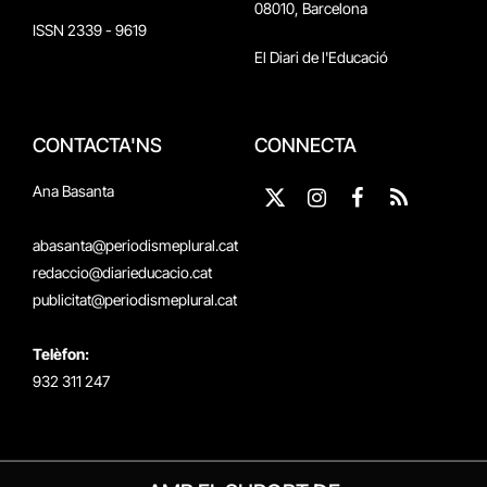
08010, Barcelona
ISSN 2339 - 9619
El Diari de l'Educació
CONTACTA'NS
CONNECTA
Ana Basanta
X
Instagram
Facebook
RSS
(Twitter)
abasanta@periodismeplural.cat
redaccio@diarieducacio.cat
publicitat@periodismeplural.cat
Telèfon:
932 311 247