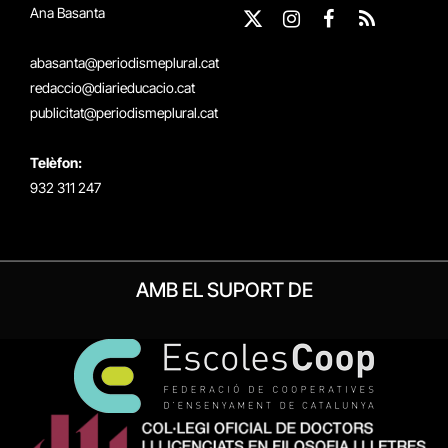
Ana Basanta
X
Instagram
Facebook
RSS
(Twitter)
abasanta@periodismeplural.cat
redaccio@diarieducacio.cat
publicitat@periodismeplural.cat
Telèfon:
932 311 247
AMB EL SUPORT DE