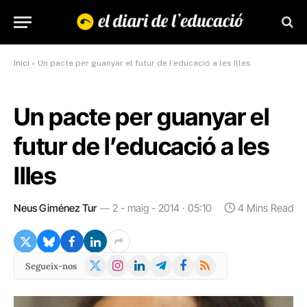
Inici
»
Un pacte per guanyar el futur de l’educació a les Illes
Un pacte per guanyar el
futur de l’educació a les
Illes
Neus Giménez Tur
2 - maig - 2014 · 05:10
4 Mins Read
X
Instagram
LinkedIn
Telegram
Facebook
RSS
Segueix-nos
(Twitter)