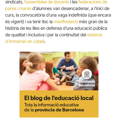
sindicats,
l’assemblea de docents
i les
federacions de
pares i mares
d’alumnes van desencadenar, a l’inici de
curs, la convocatòria d’una vaga indefinida (que encara
és vigent) i va tenir lloc la
manifestació
més gran de la
història de les Illes en defensa d’una educació pública
de qualitat i inclusiva i per la continuïtat del
sistema
d’immersió en català
.