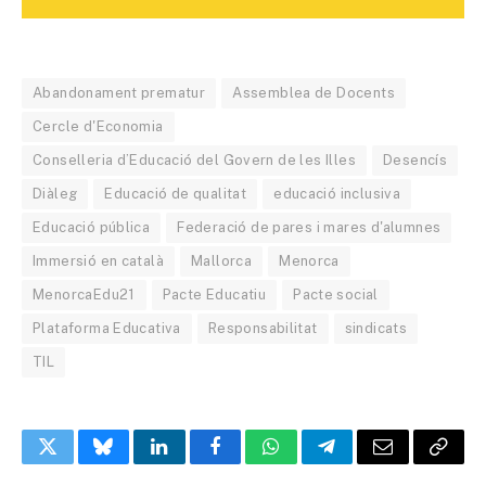
Abandonament prematur
Assemblea de Docents
Cercle d'Economia
Conselleria d’Educació del Govern de les Illes
Desencís
Diàleg
Educació de qualitat
educació inclusiva
Educació pública
Federació de pares i mares d'alumnes
Immersió en català
Mallorca
Menorca
MenorcaEdu21
Pacte Educatiu
Pacte social
Plataforma Educativa
Responsabilitat
sindicats
TIL
Twitter
Bluesky
LinkedIn
Facebook
WhatsApp
Telegram
Email
Copy