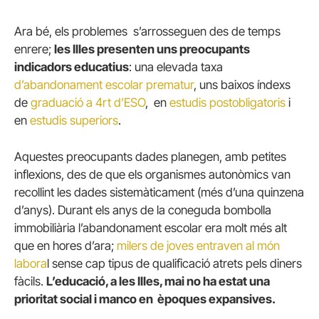
Ara bé, els problemes s’arrosseguen des de temps
enrere;
les Illes presenten uns preocupants
indicadors educatius
: una elevada taxa
d’abandonament escolar prematur
, uns baixos índexs
de
graduació a 4rt d’ESO
, en
estudis postobligatoris
i
en
estudis superiors
.
Aquestes preocupants dades planegen, amb petites
inflexions, des de que els organismes autonòmics van
recollint les dades sistemàticament (més d’una quinzena
d’anys). Durant els anys de la coneguda bombolla
immobiliària l’abandonament escolar era molt més alt
que en hores d’ara;
milers de joves entraven al món
labora
l sense cap tipus de qualificació atrets pels diners
fàcils.
L’educació, a les Illes, mai no ha estat una
prioritat social i manco en èpoques expansives.