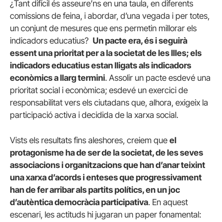
¿Tant difícil és asseure’ns en una taula, en diferents
comissions de feina, i abordar, d’una vegada i per totes,
un conjunt de mesures que ens permetin millorar els
indicadors educatius?
Un pacte era, és i seguirà
essent una prioritat per a la societat de les Illes; els
indicadors educatius estan lligats als indicadors
econòmics a llarg termini
. Assolir un pacte esdevé una
prioritat social i econòmica; esdevé un exercici de
responsabilitat vers els ciutadans que, alhora, exigeix la
participació activa i decidida de la xarxa social.
Vists els resultats fins aleshores, creiem que
el
protagonisme ha de ser de la societat, de les seves
associacions i organitzacions que han d’anar teixint
una xarxa d’acords i enteses que progressivament
han de fer arribar als partits polítics, en un joc
d’autèntica democràcia participativa
. En aquest
escenari, les actituds hi jugaran un paper fonamental: