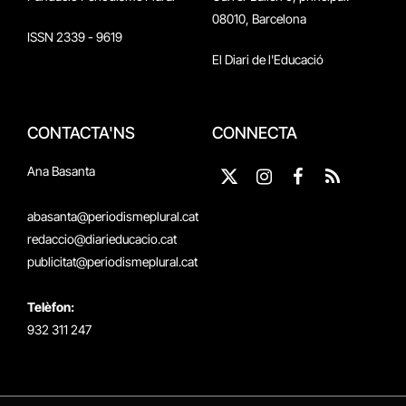
08010, Barcelona
ISSN 2339 - 9619
El Diari de l'Educació
CONTACTA'NS
CONNECTA
Ana Basanta
X
Instagram
Facebook
RSS
(Twitter)
abasanta@periodismeplural.cat
redaccio@diarieducacio.cat
publicitat@periodismeplural.cat
Telèfon:
932 311 247