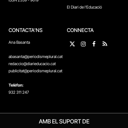
El Diari de l'Educació
CONTACTA'NS
CONNECTA
Ana Basanta
X
Instagram
Facebook
RSS
(Twitter)
abasanta@periodismeplural.cat
redaccio@diarieducacio.cat
publicitat@periodismeplural.cat
Telèfon:
932 311 247
AMB EL SUPORT DE