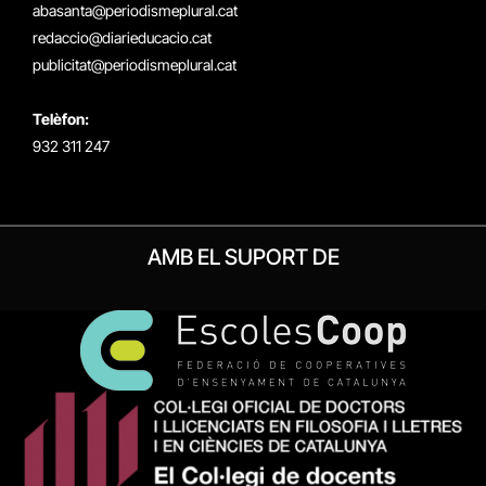
(Twitter)
abasanta@periodismeplural.cat
redaccio@diarieducacio.cat
publicitat@periodismeplural.cat
Telèfon:
932 311 247
AMB EL SUPORT DE