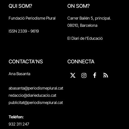
QUI SOM?
ON SOM?
Fundació Periodisme Plural
Carrer Bailén 5, principal.
08010, Barcelona
ISSN 2339 - 9619
El Diari de l'Educació
CONTACTA'NS
CONNECTA
Ana Basanta
X
Instagram
Facebook
RSS
(Twitter)
abasanta@periodismeplural.cat
redaccio@diarieducacio.cat
publicitat@periodismeplural.cat
Telèfon:
932 311 247