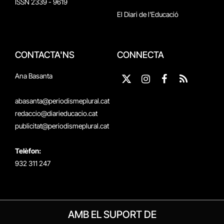
ISSN 2339 - 9619
El Diari de l'Educació
CONTACTA'NS
CONNECTA
Ana Basanta
X
Instagram
Facebook
RSS
(Twitter)
abasanta@periodismeplural.cat
redaccio@diarieducacio.cat
publicitat@periodismeplural.cat
Telèfon:
932 311 247
AMB EL SUPORT DE