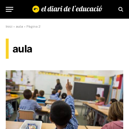
Inici
»
aula
»
Pàgina 2
aula