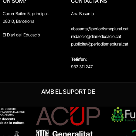
ON SOM?
CONTACTA'NS
Carrer Bailén 5, principal.
Ana Basanta
08010, Barcelona
abasanta@periodismeplural.cat
El Diari de l'Educació
redaccio@diarieducacio.cat
publicitat@periodismeplural.cat
Telèfon:
932 311 247
AMB EL SUPORT DE