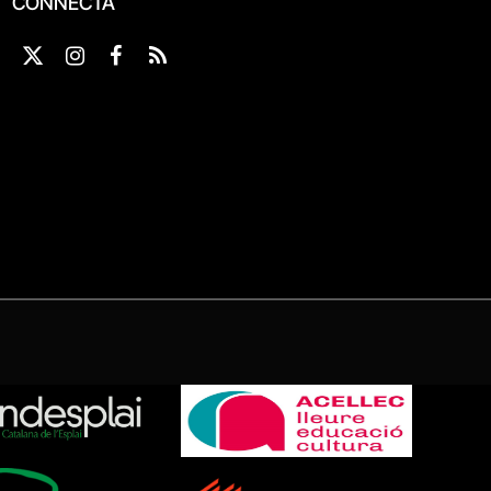
CONNECTA
X
Instagram
Facebook
RSS
(Twitter)