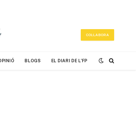
COL·LABORA
OPINIÓ
BLOGS
EL DIARI DE L’FP