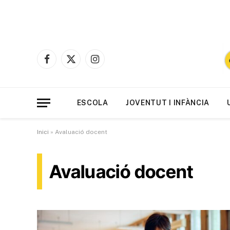
Facebook
X
Instagram
(Twitter)
ESCOLA
JOVENTUT I INFÀNCIA
Inici
»
Avaluació docent
Avaluació docent