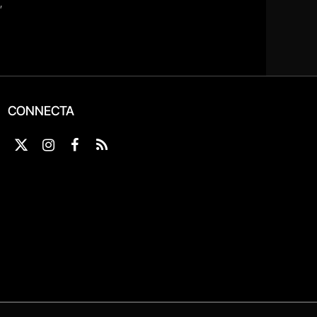
CONNECTA
X
Instagram
Facebook
RSS
(Twitter)