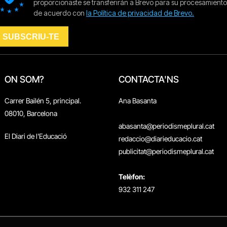
ON SOM?
CONTACTA'NS
Carrer Bailén 5, principal.
Ana Basanta
08010, Barcelona
abasanta@periodismeplural.cat
El Diari de l'Educació
redaccio@diarieducacio.cat
publicitat@periodismeplural.cat
Telèfon:
932 311 247