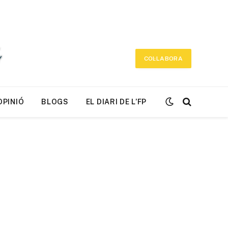
COL·LABORA
OPINIÓ
BLOGS
EL DIARI DE L’FP