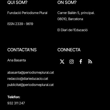
QUI SOM?
ON SOM?
Fundació Periodisme Plural
Carrer Bailén 5, principal.
08010, Barcelona
ISSN 2339 - 9619
El Diari de l'Educació
CONTACTA'NS
CONNECTA
Ana Basanta
X
Instagram
Facebook
RSS
(Twitter)
abasanta@periodismeplural.cat
redaccio@diarieducacio.cat
publicitat@periodismeplural.cat
Telèfon:
932 311 247