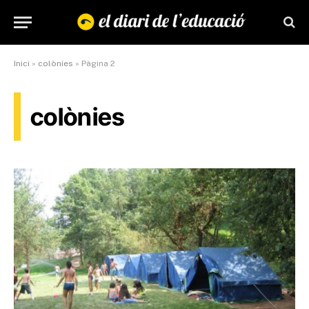
Inici
»
colònies
»
Pàgina 2
colònies