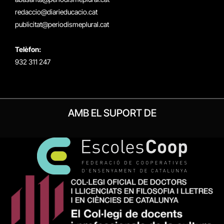
redaccio@diarieducacio.cat
publicitat@periodismeplural.cat
Telèfon:
932 311 247
AMB EL SUPORT DE