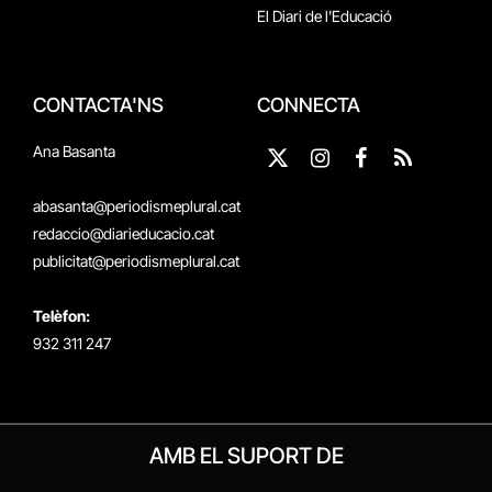
El Diari de l'Educació
CONTACTA'NS
CONNECTA
Ana Basanta
X
Instagram
Facebook
RSS
(Twitter)
abasanta@periodismeplural.cat
redaccio@diarieducacio.cat
publicitat@periodismeplural.cat
Telèfon:
932 311 247
AMB EL SUPORT DE