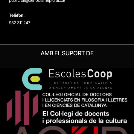
publicitat@periodismeplural.cat
Telèfon:
932 311 247
AMB EL SUPORT DE