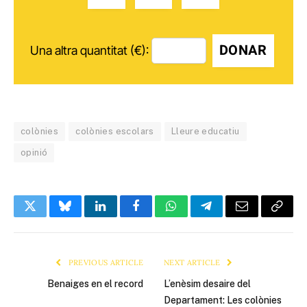
DONAR
Una altra quantitat (€):
colònies
colònies escolars
Lleure educatiu
opinió
Twitter
Bluesky
LinkedIn
Facebook
WhatsApp
Telegram
Email
Copy
Link
PREVIOUS ARTICLE
NEXT ARTICLE
Benaiges en el record
L’enèsim desaire del
Departament: Les colònies