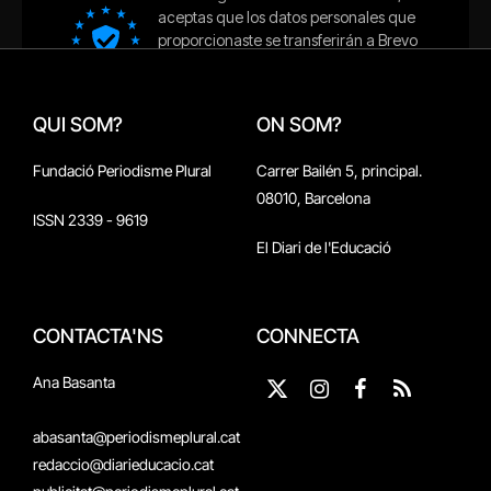
QUI SOM?
ON SOM?
Fundació Periodisme Plural
Carrer Bailén 5, principal.
08010, Barcelona
ISSN 2339 - 9619
El Diari de l'Educació
CONTACTA'NS
CONNECTA
Ana Basanta
X
Instagram
Facebook
RSS
(Twitter)
abasanta@periodismeplural.cat
redaccio@diarieducacio.cat