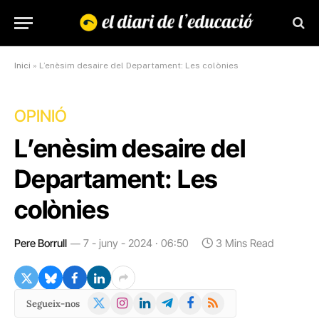
Inici
»
L’enèsim desaire del Departament: Les colònies
OPINIÓ
L’enèsim desaire del
Departament: Les
colònies
Pere Borrull
7 - juny - 2024 · 06:50
3 Mins Read
X
Instagram
LinkedIn
Telegram
Facebook
RSS
Segueix-nos
(Twitter)