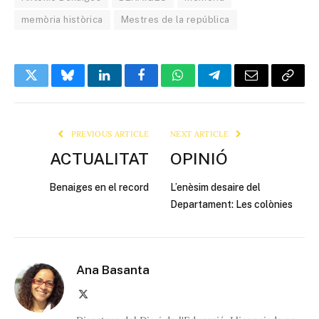
memòria històrica
Mestres de la república
Twitter
Bluesky
LinkedIn
Facebook
WhatsApp
Telegram
Email
Copy
Link
PREVIOUS ARTICLE
NEXT ARTICLE
ACTUALITAT
OPINIÓ
Benaiges en el record
L’enèsim desaire del
Departament: Les colònies
Ana Basanta
X
(Twitter)