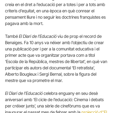
creia en el dret a l’educació per a totes i per a tots amb
criteris d’equitat, en una època en què conrear el
pensament lliure i no seguir les doctrines franquistes es
pagava amb la mort.
També
El Diari de l’Educació
viu de prop el record de
Benaiges. Fa 10 anys va néixer amb l’objectiu de crear
una publicació per i per a la comunitat educativa i el
primer acte que va organitzar portava com a títol
‘Escola de la República, mestres de llibertat’, en què van
participar els autors del documental ‘El retratista’,
Alberto Bougleux i Sergi Bernal, sobre la figura del
mestre que va prometre el mar.
El Diari de l’Educació
celebra enguany en seu desè
aniversari amb ‘El cicle de l’educació: Cinema i debats
per créixer junts’, una sèrie de cinefòrums que es va
inaugurar el passat mes de febrer amb la
projecció d’’El