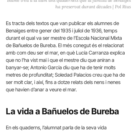
Blume treu a la llum uns quadernets que la família de Benaiges
ha preservat durant dècades | Pol Rius
Es tracta dels textos que van publicar els alumnes de
Benaiges entre gener del 1935 i juliol de 1936, temps
durant el qual va ser mestre de l’Escola Nacional Mixta
de Bañuelos de Bureba. El més conegut és el relacionat
amb com deu ser el mar, en què Lucía Carranza explica
que no l’ha vist mai i que el mestre diu que aniran a
banyar-se; Antonio García diu que ha de tenir molts
metres de profunditat; Soledad Palacios creu que ha de
ser molt clar, i així, fins a dotze relats dels nens i nenes
que havien d’anar a veure el mar.
La vida a Bañuelos de Bureba
En els quaderns, l’alumnat parla de la seva vida