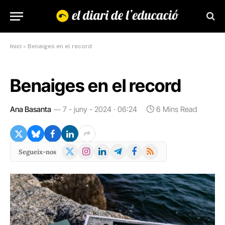
Inici
»
Benaiges en el record
Benaiges en el record
Ana Basanta
7 - juny - 2024 · 06:24
6 Mins Read
X
Instagram
LinkedIn
Telegram
Facebook
RSS
Segueix-nos
(Twitter)