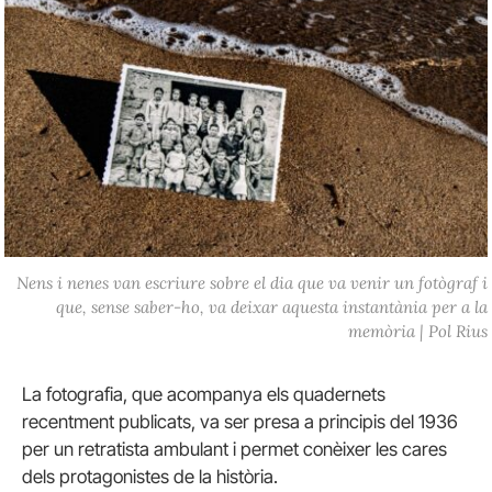
Nens i nenes van escriure sobre el dia que va venir un fotògraf i
que, sense saber-ho, va deixar aquesta instantània per a la
memòria | Pol Rius
La fotografia, que acompanya els quadernets
recentment publicats, va ser presa a principis del 1936
per un retratista ambulant i permet conèixer les cares
dels protagonistes de la història.