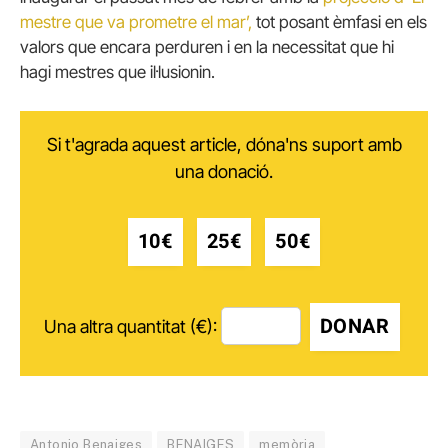
mestre que va prometre el mar’,
tot posant èmfasi en els
valors que encara perduren i en la necessitat que hi
hagi mestres que il·lusionin.
Si t'agrada aquest article, dóna'ns suport amb
una donació.
10€
25€
50€
DONAR
Una altra quantitat (€):
Antonio Benaiges
BENAIGES
memòria