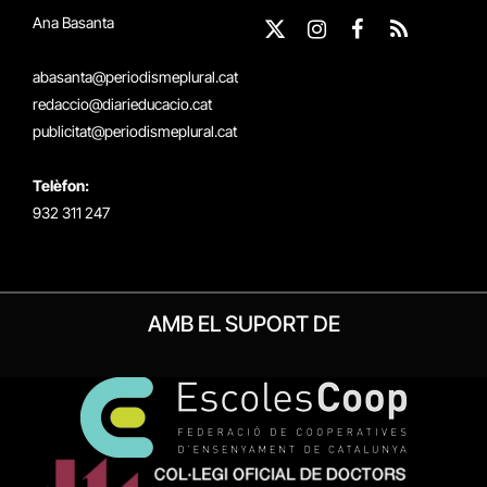
Ana Basanta
X
Instagram
Facebook
RSS
(Twitter)
abasanta@periodismeplural.cat
redaccio@diarieducacio.cat
publicitat@periodismeplural.cat
Telèfon:
932 311 247
AMB EL SUPORT DE