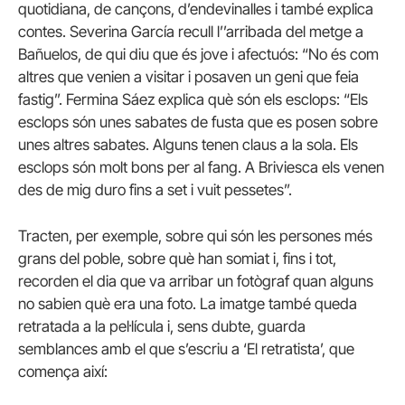
quotidiana, de cançons, d’endevinalles i també explica
contes. Severina García recull l’’arribada del metge a
Bañuelos, de qui diu que és jove i afectuós: “No és com
altres que venien a visitar i posaven un geni que feia
fastig”. Fermina Sáez explica què són els esclops: “Els
esclops són unes sabates de fusta que es posen sobre
unes altres sabates. Alguns tenen claus a la sola. Els
esclops són molt bons per al fang. A Briviesca els venen
des de mig duro fins a set i vuit pessetes”.
Tracten, per exemple, sobre qui són les persones més
grans del poble, sobre què han somiat i, fins i tot,
recorden el dia que va arribar un fotògraf quan alguns
no sabien què era una foto. La imatge també queda
retratada a la pel·lícula i, sens dubte, guarda
semblances amb el que s’escriu a ‘El retratista’, que
comença així: