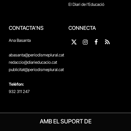
El Diari de l'Educació
CONTACTA'NS
CONNECTA
Ana Basanta
X
Instagram
Facebook
RSS
(Twitter)
abasanta@periodismeplural.cat
redaccio@diarieducacio.cat
publicitat@periodismeplural.cat
Telèfon:
932 311 247
AMB EL SUPORT DE