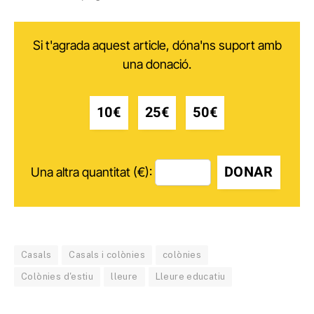
Si t'agrada aquest article, dóna'ns suport amb
una donació.
10€
25€
50€
DONAR
Una altra quantitat (€):
Casals
Casals i colònies
colònies
Colònies d'estiu
lleure
Lleure educatiu