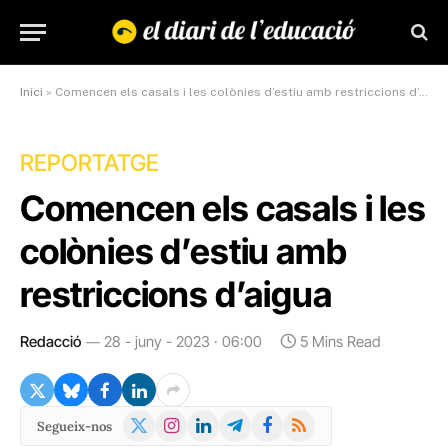
Inici
»
Comencen els casals i les colònies d’estiu amb restriccions d’aigua
REPORTATGE
Comencen els casals i les
colònies d’estiu amb
restriccions d’aigua
Redacció
28 - juny - 2023 · 06:00
5 Mins Read
X
Instagram
LinkedIn
Telegram
Facebook
RSS
Segueix-nos
(Twitter)