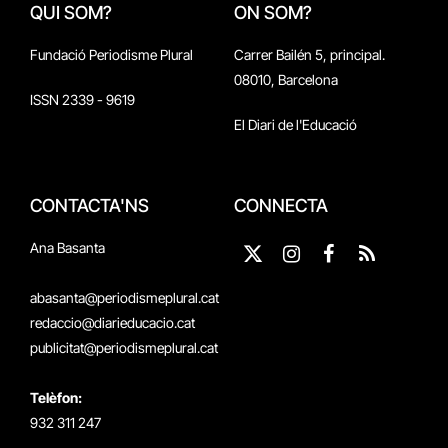
QUI SOM?
ON SOM?
Fundació Periodisme Plural
Carrer Bailén 5, principal.
08010, Barcelona
ISSN 2339 - 9619
El Diari de l'Educació
CONTACTA'NS
CONNECTA
Ana Basanta
X
Instagram
Facebook
RSS
(Twitter)
abasanta@periodismeplural.cat
redaccio@diarieducacio.cat
publicitat@periodismeplural.cat
Telèfon:
932 311 247