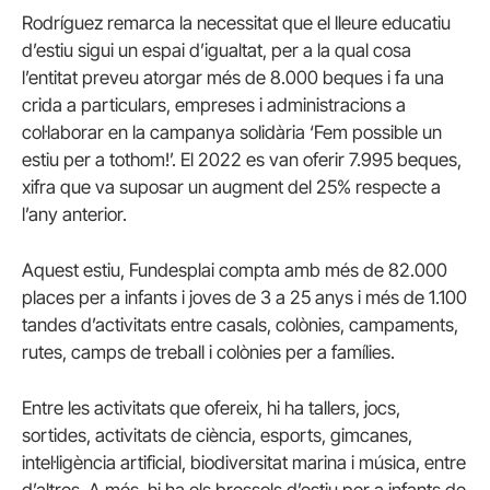
Rodríguez remarca la necessitat que el lleure educatiu
d’estiu sigui un espai d’igualtat, per a la qual cosa
l’entitat preveu atorgar més de 8.000 beques i fa una
crida a particulars, empreses i administracions a
col·laborar en la campanya solidària ‘Fem possible un
estiu per a tothom!’. El 2022 es van oferir 7.995 beques,
xifra que va suposar un augment del 25% respecte a
l’any anterior.
Aquest estiu, Fundesplai compta amb més de 82.000
places per a infants i joves de 3 a 25 anys i més de 1.100
tandes d’activitats entre casals, colònies, campaments,
rutes, camps de treball i colònies per a famílies.
Entre les activitats que ofereix, hi ha tallers, jocs,
sortides, activitats de ciència, esports, gimcanes,
intel·ligència artificial, biodiversitat marina i música, entre
d’altres. A més, hi ha els bressols d’estiu per a infants de