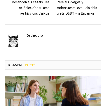
Comencen els casals i les
Rere els «vagos y
colònies d’estiu amb
maleantes»: l’evolució dels
restriccions d’aigua
drets LGBTI+ a Espanya
Redacció
RELATED
POSTS