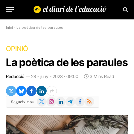
Inici
»
La poètica de les paraules
OPINIÓ
La poètica de les paraules
Redacció
28 - juny - 2023 · 09:00
3 Mins Read
X
Instagram
LinkedIn
Telegram
Facebook
RSS
Segueix-nos
(Twitter)