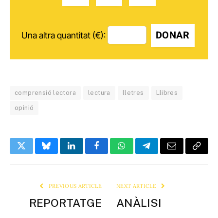
DONAR
Una altra quantitat (€):
comprensió lectora
lectura
lletres
Llibres
opinió
Twitter
Bluesky
LinkedIn
Facebook
WhatsApp
Telegram
Email
Copy
Link
PREVIOUS ARTICLE
NEXT ARTICLE
REPORTATGE
ANÀLISI