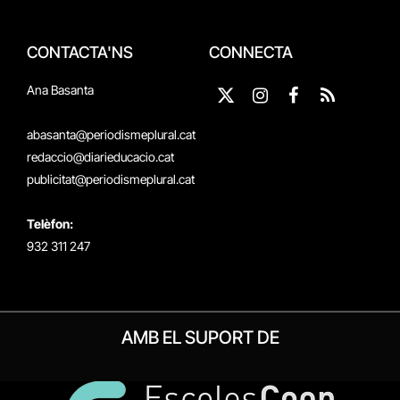
CONTACTA'NS
CONNECTA
Ana Basanta
X
Instagram
Facebook
RSS
(Twitter)
abasanta@periodismeplural.cat
redaccio@diarieducacio.cat
publicitat@periodismeplural.cat
Telèfon:
932 311 247
AMB EL SUPORT DE