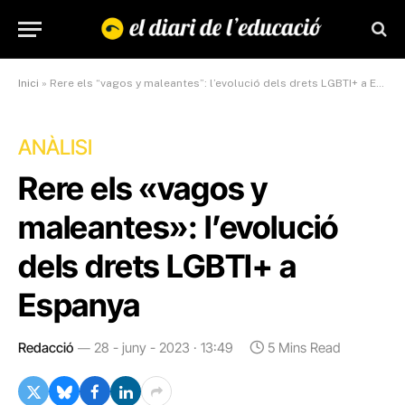
Inici
»
Rere els “vagos y maleantes”: l’evolució dels drets LGBTI+ a Espanya
ANÀLISI
Rere els «vagos y
maleantes»: l’evolució
dels drets LGBTI+ a
Espanya
Redacció
28 - juny - 2023 · 13:49
5 Mins Read