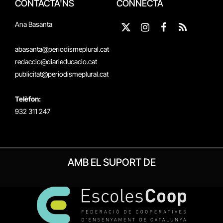
CONTACTA'NS
CONNECTA
Ana Basanta
X
Instagram
Facebook
RSS
(Twitter)
abasanta@periodismeplural.cat
redaccio@diarieducacio.cat
publicitat@periodismeplural.cat
Telèfon:
932 311 247
AMB EL SUPORT DE