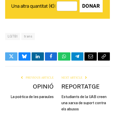
DONAR
Una altra quantitat (€):
LGTBI
trans
Twitter
Bluesky
LinkedIn
Facebook
WhatsApp
Telegram
Email
Copy
Link
PREVIOUS ARTICLE
NEXT ARTICLE
OPINIÓ
REPORTATGE
La poètica de les paraules
Estudiants de la UAB creen
una xarxa de suport contra
els abusos