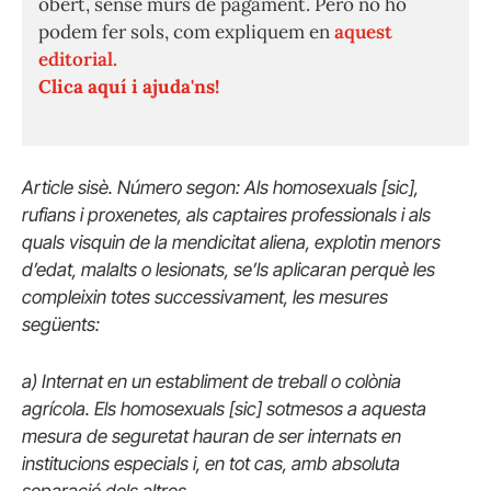
obert, sense murs de pagament. Però no ho
podem fer sols, com expliquem en
aquest
editorial.
Clica aquí i ajuda'ns!
Article sisè. Número segon: Als homosexuals [sic],
rufians i proxenetes, als captaires professionals i als
quals visquin de la mendicitat aliena, explotin menors
d’edat, malalts o lesionats, se’ls aplicaran perquè les
compleixin totes successivament, les mesures
següents:
a) Internat en un establiment de treball o colònia
agrícola. Els homosexuals [sic] sotmesos a aquesta
mesura de seguretat hauran de ser internats en
institucions especials i, en tot cas, amb absoluta
separació dels altres.