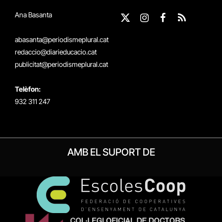
Ana Basanta
X
Instagram
Facebook
RSS
(Twitter)
abasanta@periodismeplural.cat
redaccio@diarieducacio.cat
publicitat@periodismeplural.cat
Telèfon:
932 311 247
AMB EL SUPORT DE