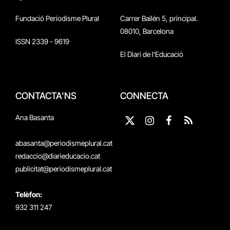
Fundació Periodisme Plural
Carrer Bailén 5, principal.
08010, Barcelona
ISSN 2339 - 9619
El Diari de l'Educació
CONTACTA'NS
CONNECTA
Ana Basanta
X
Instagram
Facebook
RSS
(Twitter)
abasanta@periodismeplural.cat
redaccio@diarieducacio.cat
publicitat@periodismeplural.cat
Telèfon:
932 311 247