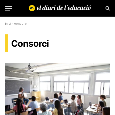
Inici
»
consorci
Consorci