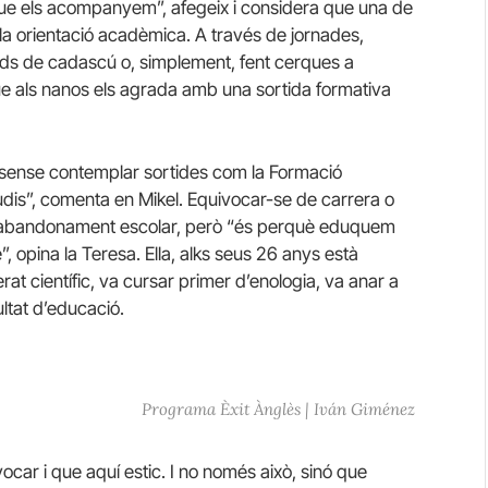
ue els acompanyem”, afegeix i considera que una de
la orientació acadèmica. A través de jornades,
tuds de cadascú o, simplement, fent cerques a
ue als nanos els agrada amb una sortida formativa
, sense contemplar sortides com la Formació
studis”, comenta en Mikel. Equivocar-se de carrera o
l’abandonament escolar, però “és perquè eduquem
”, opina la Teresa. Ella, alks seus 26 anys està
erat científic, va cursar primer d’enologia, va anar a
ultat d’educació.
Programa Èxit Ànglès | Iván Giménez
ocar i que aquí estic. I no només això, sinó que