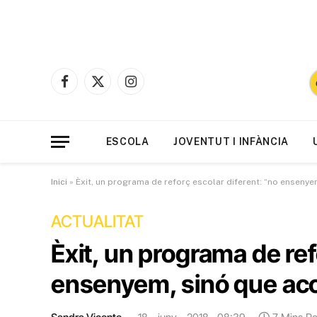
Facebook
X
Instagram
(Twitter)
ESCOLA
JOVENTUT I INFÀNCIA
Inici
»
Èxit, un programa de reforç escolar diferent: “no enseny
ACTUALITAT
Èxit, un programa de ref
ensenyem, sinó que ac