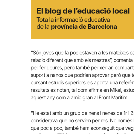
“Són joves que fa poc estaven a les mateixes c
relació diferent que amb els mestres”, comenta 
per fer deures, però també per xerrar, comparti
suport a nanos que podrien aprovar però que 
cursant estudis superiors els aporta una referèn
resultats es noten, tal com afirma en Mikel, est
aquest any com a amic gran al Front Marítim.
“He estat amb un grup de nens i nenes de 1r i 2
considerava que no servien per res. No només 
que poc a poc, també hem aconseguit que vegin 