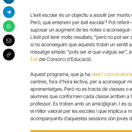
L’èxit escolar és un objectiu a assolir per munts 
Però, què entenem per èxit escolar? Pot referir
suposar un augment de les notes o aconseguir e
L’èxit pot tenir molts resultats, “però no pot ser s
si no aconseguim que aquests trobin un sentit a 
missatge simple: “pots ser el que vulguis ser”, 
Èxit
del Consorci d’Educació.
Aquest programa, que ja ha
obert convocatòria
centres, fora d’hora lectiva, per a aconseguir mi
aprenentatges. Però no es tracta de classes o 
alumnes que conformen cada classe arriben a l’a
professor. Es troben amb un amic@gran. I és que
el millor valorat per les escoles i que implica
acompanyants d’aquestes sessions són joves d’e