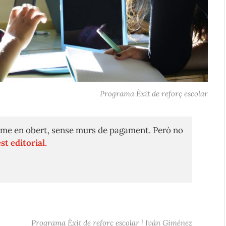
Programa Èxit de reforç escolar
me en obert, sense murs de pagament. Però no
st editorial.
Programa Èxit de reforç escolar | Iván Giménez