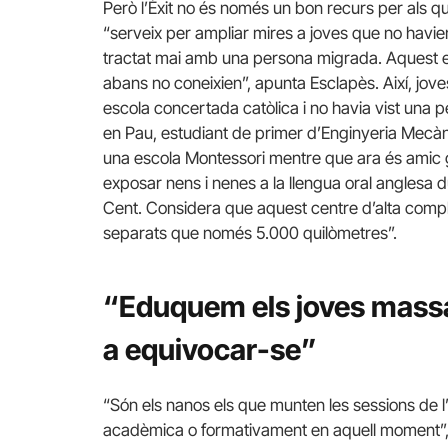
Però l’Èxit no és només un bon recurs per als q
“serveix per ampliar mires a joves que no havie
tractat mai amb una persona migrada. Aquest en
abans no coneixien”, apunta Esclapès. Així, jov
escola concertada catòlica i no havia vist una p
en Pau, estudiant de primer d’Enginyeria Mecàn
una escola Montessori mentre que ara és amic 
exposar nens i nenes a la llengua oral anglesa du
Cent. Considera que aquest centre d’alta comple
separats que només 5.000 quilòmetres”.
“Eduquem els joves massa 
a equivocar-se”
“Són els nanos els que munten les sessions de l
acadèmica o formativament en aquell moment”, 