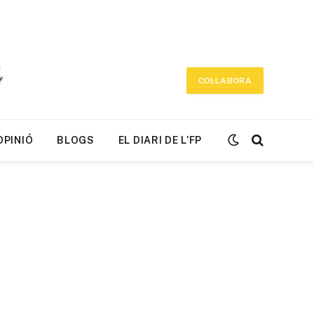
COL·LABORA
OPINIÓ
BLOGS
EL DIARI DE L’FP