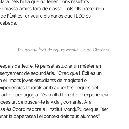
clara: “els hi ha que no tenen bons resultats
n massa amics fora de classe. Tots ells preferirien
 de l’Èxit és fer veure els nanos que l’ESO és
acabada.
Programa Èxit de reforç escolar | Iván Giménez
espais de lleure, té pensat estudiar un màster en
ensenyament de secundària. “Crec que l`Èxit és un
 ell, molts joves estudiants de magisteri o
experiències laborals amb aquestes beques del
uart de pedagogia: “és molt diferent de l’experiència
ecessitat de buscar-te la vida”, comenta. Ara,
a és Coordinadora a l’Institut Montjuïc, perquè “ser
onar la paperassa i el context dels teus alumnes”.