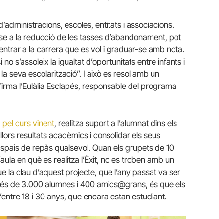
d’administracions, escoles, entitats i associacions.
-se a la reducció de les tasses d’abandonament, pot
ntrar a la carrera que es vol i graduar-se amb nota.
i no s’assoleix la igualtat d’oportunitats entre infants i
la seva escolarització”. I això es resol amb un
afirma l’Eulàlia Esclapés, responsable del programa
 pel curs vinent
, realitza suport a l’alumnat dins els
llors resultats acadèmics i consolidar els seus
espais de repàs qualsevol. Quan els grupets de 10
ula en què es realitza l’Èxit, no es troben amb un
 la clau d’aquest projecte, que l’any passat va ser
 a més de 3.000 alumnes i 400 amics@grans, és que els
ntre 18 i 30 anys, que encara estan estudiant.