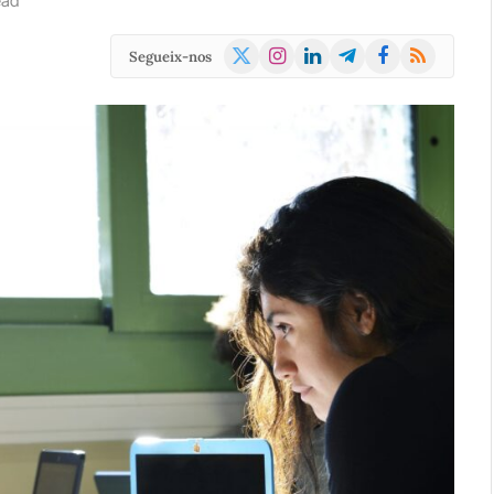
ead
X
Instagram
LinkedIn
Telegram
Facebook
RSS
Segueix-nos
(Twitter)