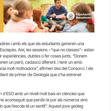
adires i amb els que els estudiants generen una
Esclapès. Així, les sessions –“que no classes”– estan
r experiències, dubtes o fer coses junts. “Donem
tenen un
però,
cadascú diferent. I tenir un amic
cia molt motivadora”, afirmen des del Consorci. I els
udiant de primer de Geologia que s’ha estrenat
n d’ESO amb un nivell molt baix en ciències que
he aconseguit que perdin la por als números sinó
que l’escola té un sentit”. Aquest jove geòleg