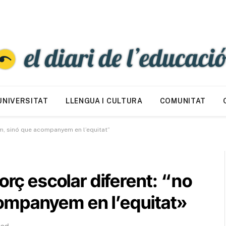
UNIVERSITAT
LLENGUA I CULTURA
COMUNITAT
em, sinó que acompanyem en l’equitat”
orç escolar diferent: “no
ompanyem en l’equitat»