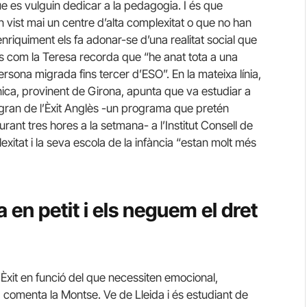
ue es vulguin dedicar a la pedagogia. I és que
n vist mai un centre d’alta complexitat o que no han
riquiment els fa adonar-se d’una realitat social que
es com la Teresa recorda que “he anat tota a una
ersona migrada fins tercer d’ESO”. En la mateixa línia,
ica, provinent de Girona, apunta que va estudiar a
gran de l’Èxit Anglès -un programa que pretén
rant tres hores a la setmana- a l’Institut Consell de
xitat i la seva escola de la infància “estan molt més
en petit i els neguem el dret
’Èxit en funció del que necessiten emocional,
comenta la Montse. Ve de Lleida i és estudiant de