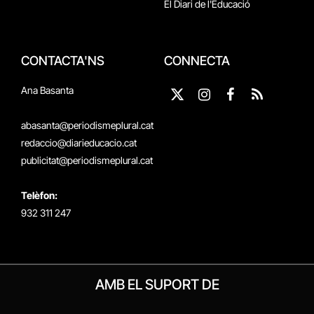
El Diari de l'Educació
CONTACTA'NS
CONNECTA
Ana Basanta
X
Instagram
Facebook
RSS
(Twitter)
abasanta@periodismeplural.cat
redaccio@diarieducacio.cat
publicitat@periodismeplural.cat
Telèfon:
932 311 247
AMB EL SUPORT DE