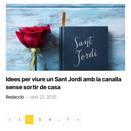
Idees per viure un Sant Jordi amb la canalla
sense sortir de casa
Redacció
abril 22, 2020
Previous
…
Next
1
2
3
4
7