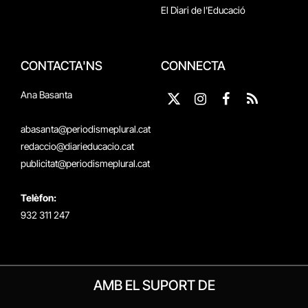
El Diari de l'Educació
CONTACTA'NS
CONNECTA
Ana Basanta
X
Instagram
Facebook
RSS
(Twitter)
abasanta@periodismeplural.cat
redaccio@diarieducacio.cat
publicitat@periodismeplural.cat
Telèfon:
932 311 247
AMB EL SUPORT DE