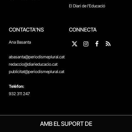
El Diari de l'Educació
CONTACTA'NS
CONNECTA
Ana Basanta
X
Instagram
Facebook
RSS
(Twitter)
abasanta@periodismeplural.cat
redaccio@diarieducacio.cat
publicitat@periodismeplural.cat
Telèfon:
932 311 247
AMB EL SUPORT DE