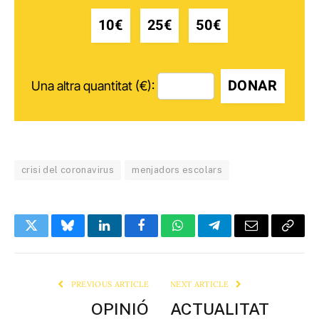
10€
25€
50€
DONAR
Una altra quantitat (€):
crisi del coronavirus
menjadors escolars
Twitter
Bluesky
LinkedIn
Facebook
WhatsApp
Telegram
Email
Copy
Link
PREVIOUS ARTICLE
NEXT ARTICLE
OPINIÓ
ACTUALITAT