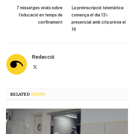
7 missatges virals sobre
La preinscripció telemàtica
l’educació en temps de
comença el dia 13 i
confinament
presencial amb cita prèvia el
19
Redacció
X
(Twitter)
RELATED
POSTS