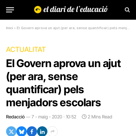
Inici
»
El Govern aprova un ajut (per ara, sense quantificar) pels menjadors escolars
ACTUALITAT
El Govern aprova un ajut
(per ara, sense
quantificar) pels
menjadors escolars
Redacció
7 - maig - 2020 · 10:52
2 Mins Read