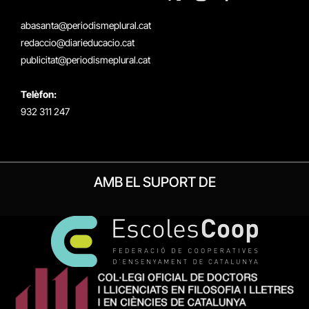
X
Instagram
Facebook
RSS
(Twitter)
abasanta@periodismeplural.cat
redaccio@diarieducacio.cat
publicitat@periodismeplural.cat
Telèfon:
932 311 247
AMB EL SUPORT DE