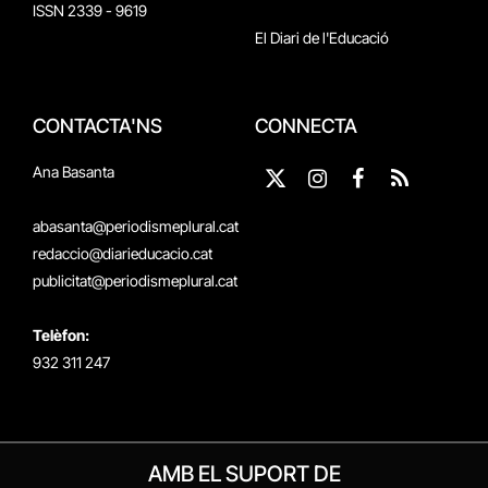
ISSN 2339 - 9619
El Diari de l'Educació
CONTACTA'NS
CONNECTA
Ana Basanta
X
Instagram
Facebook
RSS
(Twitter)
abasanta@periodismeplural.cat
redaccio@diarieducacio.cat
publicitat@periodismeplural.cat
Telèfon:
932 311 247
AMB EL SUPORT DE