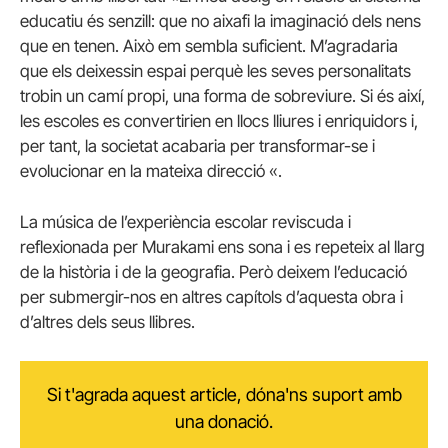
educatiu és senzill: que no aixafi la imaginació dels nens
que en tenen. Això em sembla suficient. M’agradaria
que els deixessin espai perquè les seves personalitats
trobin un camí propi, una forma de sobreviure. Si és així,
les escoles es convertirien en llocs lliures i enriquidors i,
per tant, la societat acabaria per transformar-se i
evolucionar en la mateixa direcció «.
La música de l’experiència escolar reviscuda i
reflexionada per Murakami ens sona i es repeteix al llarg
de la història i de la geografia. Però deixem l’educació
per submergir-nos en altres capítols d’aquesta obra i
d’altres dels seus llibres.
Si t'agrada aquest article, dóna'ns suport amb
una donació.