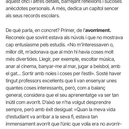
aquest ofici i altres detalls, barrejant reflexions i sucoses
anècdotes personals. A més, dedica un capítol sencer
als seus records escolars.
De què parla, en concret? Primer, de l’
avorriment.
Reconeix que sovint estava als núvols i que no mostrava
cap entusiasme pels estudis. «No m’interessaven o,
millor dit, m’adonava que al món hi havia coses molt
més divertides. Llegir, per exemple, escoltar música,
anar al cinema, banyar-me al mar, jugar a beisbol, amb
el gat… Sortir amb noies i coses per l’estil». Sosté haver
tingut professors excel·lents que li van ensenyar unes
quantes coses interessants, però, com a balanç
general, considera que el seu aprenentatge va ser tan
inútil com avorrit. D’això se n’ha volgut desprendre
sempre, però amb èxit desigual: «Quan la meva vida
d’estudiant va arribar a la seva fi, estava tan
immensament avorrit que l’únic que volia era no avorrir-