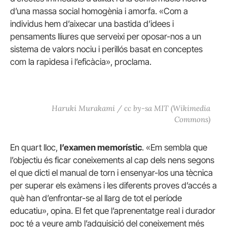
d’una massa social homogènia i amorfa. «Com a
individus hem d’aixecar una bastida d’idees i
pensaments lliures que serveixi per oposar-nos a un
sistema de valors nociu i perillós basat en conceptes
com la rapidesa i l’eficàcia», proclama.
Haruki Murakami / cc by-sa MIT (Wikimedia
Commons)
En quart lloc,
l’examen memorístic
. «Em sembla que
l’objectiu és ficar coneixements al cap dels nens segons
el que dicti el manual de torn i ensenyar-los una tècnica
per superar els exàmens i les diferents proves d’accés a
què han d’enfrontar-se al llarg de tot el període
educatiu», opina. El fet que l’aprenentatge real i durador
poc té a veure amb l’adquisició del coneixement més