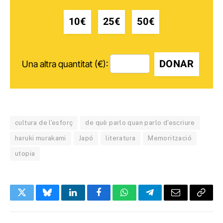
10€
25€
50€
DONAR
Una altra quantitat (€):
cultura de l'esforç
de què parlo quan parlo d'escriure
haruki murakami
Japó
literatura
Memorització
utopia
Twitter
Bluesky
LinkedIn
Facebook
WhatsApp
Telegram
Email
Copy
Link