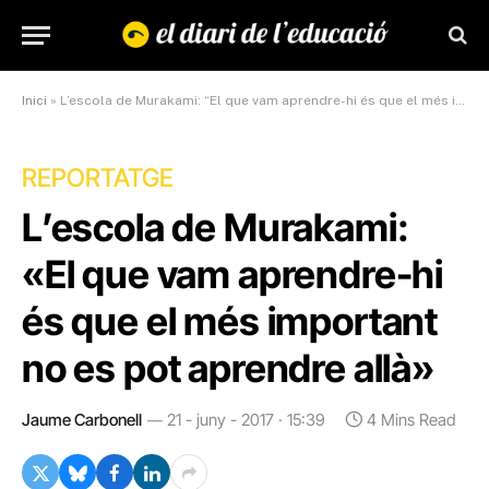
Inici
»
L’escola de Murakami: “El que vam aprendre-hi és que el més important no es pot aprendre allà”
REPORTATGE
L’escola de Murakami:
«El que vam aprendre-hi
és que el més important
no es pot aprendre allà»
Jaume Carbonell
21 - juny - 2017 · 15:39
4 Mins Read