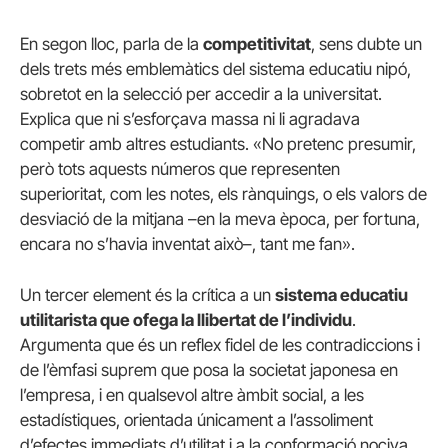
En segon lloc, parla de la
competitivitat
, sens dubte un
dels trets més emblemàtics del sistema educatiu nipó,
sobretot en la selecció per accedir a la universitat.
Explica que ni s’esforçava massa ni li agradava
competir amb altres estudiants. «No pretenc presumir,
però tots aquests números que representen
superioritat, com les notes, els rànquings, o els valors de
desviació de la mitjana –en la meva època, per fortuna,
encara no s’havia inventat això–, tant me fan».
Un tercer element és la crítica a un
sistema educatiu
utilitarista que ofega la llibertat de l’individu
.
Argumenta que és un reflex fidel de les contradiccions i
de l’èmfasi suprem que posa la societat japonesa en
l’empresa, i en qualsevol altre àmbit social, a les
estadístiques, orientada únicament a l’assoliment
d’efectes immediats d’utilitat i a la conformació nociva