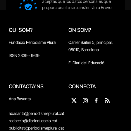
QUI SOM?
ON SOM?
Fundació Periodisme Plural
Carrer Bailén 5, principal.
08010, Barcelona
ISSN 2339 - 9619
El Diari de l'Educació
CONTACTA'NS
CONNECTA
Ana Basanta
X
Instagram
Facebook
RSS
(Twitter)
abasanta@periodismeplural.cat
redaccio@diarieducacio.cat
publicitat@periodismeplural.cat