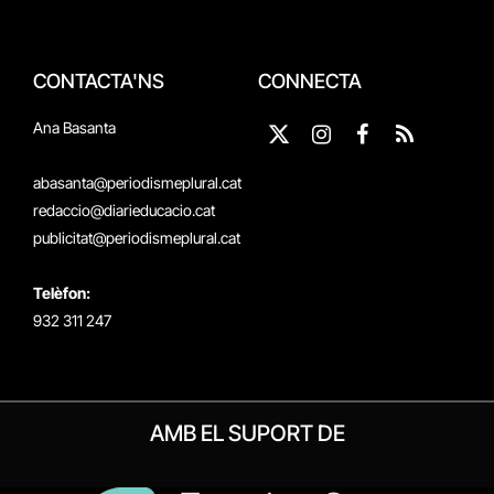
CONTACTA'NS
CONNECTA
Ana Basanta
X
Instagram
Facebook
RSS
(Twitter)
abasanta@periodismeplural.cat
redaccio@diarieducacio.cat
publicitat@periodismeplural.cat
Telèfon:
932 311 247
AMB EL SUPORT DE