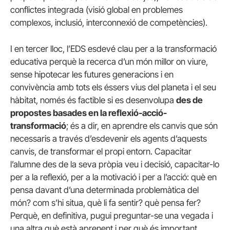
conflictes integrada (visió global en problemes
complexos, inclusió, interconnexió de competències).
I en tercer lloc, l’EDS esdevé clau per a la transformació
educativa perquè la recerca d’un món millor on viure,
sense hipotecar les futures generacions i en
convivència amb tots els éssers vius del planeta i el seu
hàbitat, només és factible si es desenvolupa
des de
propostes basades en la reflexió-acció-
transformació
; és a dir, en aprendre els canvis que són
necessaris a través d’esdevenir els agents d’aquests
canvis, de transformar el propi entorn. Capacitar
l’alumne des de la seva pròpia veu i decisió, capacitar-lo
per a la reflexió, per a la motivació i per a l’acció: què en
pensa davant d’una determinada problemàtica del
món? com s’hi situa, què li fa sentir? què pensa fer?
Perquè, en definitiva, pugui preguntar-se una vegada i
una altra què està aprenent i per què és important.