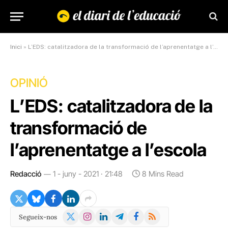
Inici
»
L’EDS: catalitzadora de la transformació de l’aprenentatge a l’escola
OPINIÓ
L’EDS: catalitzadora de la
transformació de
l’aprenentatge a l’escola
Redacció
1 - juny - 2021 · 21:48
8 Mins Read
X
Instagram
LinkedIn
Telegram
Facebook
RSS
Segueix-nos
(Twitter)