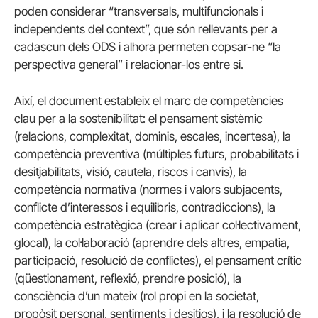
poden considerar “transversals, multifuncionals i
independents del context”, que són rellevants per a
cadascun dels ODS i alhora permeten copsar-ne “la
perspectiva general” i relacionar-los entre si.
Així, el document estableix el
marc de competències
clau per a la sostenibilitat
: el pensament sistèmic
(relacions, complexitat, dominis, escales, incertesa), la
competència preventiva (múltiples futurs, probabilitats i
desitjabilitats, visió, cautela, riscos i canvis), la
competència normativa (normes i valors subjacents,
conflicte d’interessos i equilibris, contradiccions), la
competència estratègica (crear i aplicar col·lectivament,
glocal), la col·laboració (aprendre dels altres, empatia,
participació, resolució de conflictes), el pensament crític
(qüestionament, reflexió, prendre posició), la
consciència d’un mateix (rol propi en la societat,
propòsit personal, sentiments i desitjos), i la resolució de