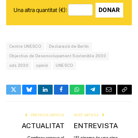
DONAR
Una altra quantitat (€):
Centre UNESCO
Declaració de Berlín
Objectius de Desenvolupament Sostenible 2030
ods 2030
opinió
UNESCO
Twitter
Bluesky
LinkedIn
Facebook
WhatsApp
Telegram
Email
Copy
Link
PREVIOUS ARTICLE
NEXT ARTICLE
ACTUALITAT
ENTREVISTA
Cambray renova el
“El cinema és una eina