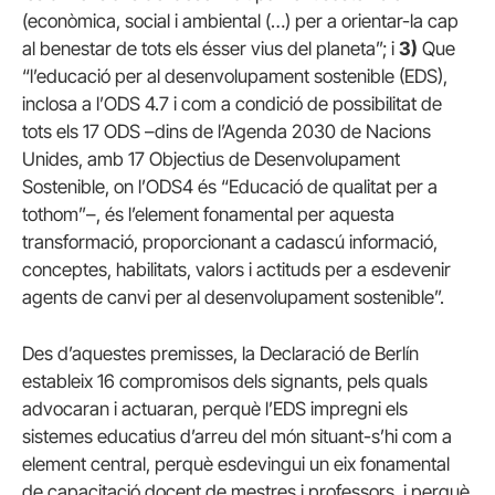
(econòmica, social i ambiental (…) per a orientar-la cap
al benestar de tots els ésser vius del planeta”; i
3)
Que
“l’educació per al desenvolupament sostenible (EDS),
inclosa a l’ODS 4.7 i com a condició de possibilitat de
tots els 17 ODS –dins de l’Agenda 2030 de Nacions
Unides, amb 17 Objectius de Desenvolupament
Sostenible, on l’ODS4 és “Educació de qualitat per a
tothom”–, és l’element fonamental per aquesta
transformació, proporcionant a cadascú informació,
conceptes, habilitats, valors i actituds per a esdevenir
agents de canvi per al desenvolupament sostenible”.
Des d’aquestes premisses, la Declaració de Berlín
estableix 16 compromisos dels signants, pels quals
advocaran i actuaran, perquè l’EDS impregni els
sistemes educatius d’arreu del món situant-s’hi com a
element central, perquè esdevingui un eix fonamental
de capacitació docent de mestres i professors, i perquè