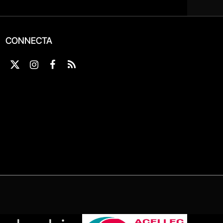
CONNECTA
X
Instagram
Facebook
RSS
(Twitter)