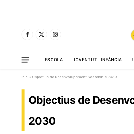
Facebook
X
Instagram
(Twitter)
ESCOLA
JOVENTUT I INFÀNCIA
Inici
»
Objectius de Desenvolupament Sostenible 2030
Objectius de Desenv
2030