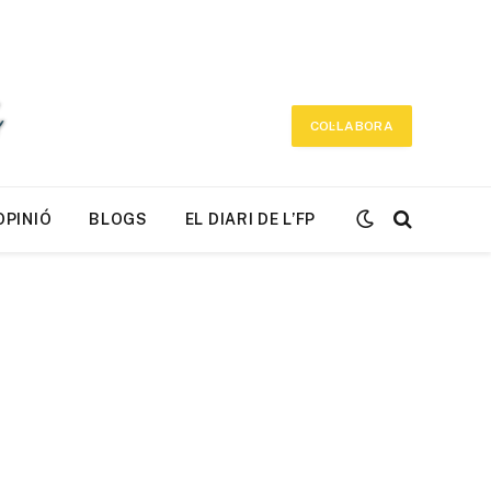
COL·LABORA
OPINIÓ
BLOGS
EL DIARI DE L’FP