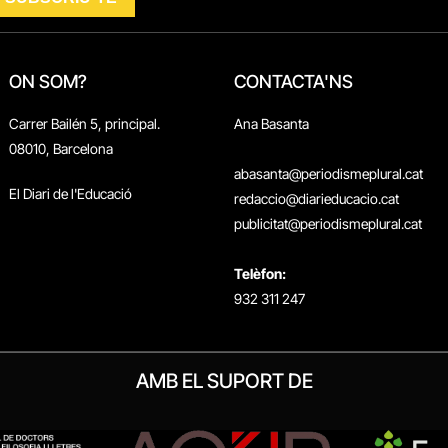
ON SOM?
CONTACTA'NS
Carrer Bailén 5, principal.
Ana Basanta
08010, Barcelona
abasanta@periodismeplural.cat
El Diari de l'Educació
redaccio@diarieducacio.cat
publicitat@periodismeplural.cat
Telèfon:
932 311 247
AMB EL SUPORT DE