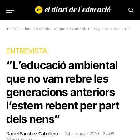
Inici
»
“L’educació ambiental que no vam rebre les generacions anteriors l’estem rebent per part dels nens”
ENTREVISTA
“L’educació ambiental
que no vam rebre les
generacions anteriors
l’estem rebent per part
dels nens”
Daniel Sánchez Caballero
24 - març - 2019 · 22:08