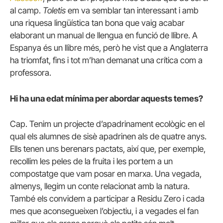
al camp.
Toletis
em va semblar tan interessant i amb
una riquesa lingüística tan bona que vaig acabar
elaborant un manual de llengua en funció de llibre. A
Espanya és un llibre més, però he vist que a Anglaterra
ha triomfat, fins i tot m’han demanat una crítica com a
professora.
Hi ha una edat mínima per abordar aquests temes?
Cap. Tenim un projecte d’apadrinament ecològic en el
qual els alumnes de sisè apadrinen als de quatre anys.
Ells tenen uns berenars pactats, així que, per exemple,
recollim les peles de la fruita i les portem a un
compostatge que vam posar en marxa. Una vegada,
almenys, llegim un conte relacionat amb la natura.
També els convidem a participar a Residu Zero i cada
mes que aconsegueixen l’objectiu, i a vegades el fan