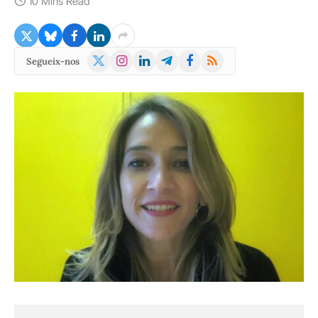
10 Mins Read
X
Instagram
LinkedIn
Telegram
Facebook
RSS
Segueix-nos
(Twitter)