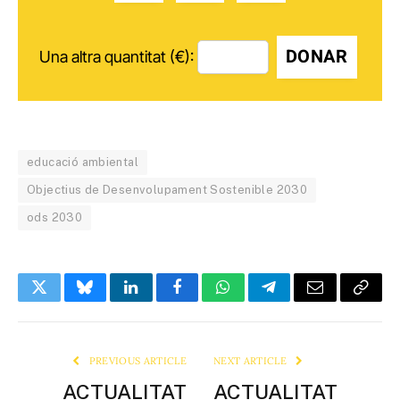
DONAR
Una altra quantitat (€):
educació ambiental
Objectius de Desenvolupament Sostenible 2030
ods 2030
Twitter
Bluesky
LinkedIn
Facebook
WhatsApp
Telegram
Email
Copy
Link
PREVIOUS ARTICLE
NEXT ARTICLE
ACTUALITAT
ACTUALITAT