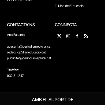
El Diari de l'Educació
CONTACTA'NS
CONNECTA
Ana Basanta
X
Instagram
Facebook
RSS
(Twitter)
abasanta@periodismeplural.cat
redaccio@diarieducacio.cat
publicitat@periodismeplural.cat
Telèfon:
932 311 247
AMB EL SUPORT DE