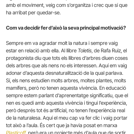
amb el moviment, veig com s’organitza i crec que sí que
ha arribat per quedar-se.
Com va decidir fer d’això la seva principal motivació?
Sempre em va agradar molt la natura i sempre vaig
estar en relació amb ella. Al llibre
Toletis
, de Rafa Ruiz, el
protagonista diu que tots els llibres d’arbres diuen coses
dels arbres que als nens no els interessen. Aquí em vaig
adonar d’aquesta desnaturalització de la qual parlava.
Sí, els nens estudien molts arbres, moltes plantes, molts
mamífers, però no tenen aquesta vivència. En educació
sempre estem parlant d’aprenentatge significatiu, que el
nen es quedi amb aquesta vivència i tingui l’experiència,
però després tot és artificial, no tenen l’experiència real
de la naturalesa. Aquí el meu cap va fer clic i vaig portar
tot això a l’aula. És cert que ja havia posat en marxa
Plasticoff
, però era un projecte més d’aula que de sortir