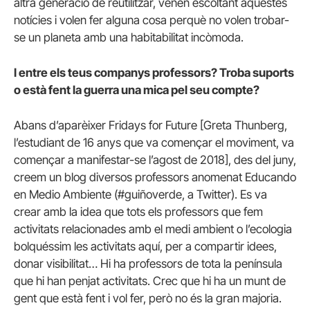
altra generació de reutilitzar, vénen escoltant aquestes
notícies i volen fer alguna cosa perquè no volen trobar-
se un planeta amb una habitabilitat incòmoda.
I entre els teus companys professors? Troba suports
o està fent la guerra una mica pel seu compte?
Abans d’aparèixer Fridays for Future [Greta Thunberg,
l’estudiant de 16 anys que va començar el moviment, va
començar a manifestar-se l’agost de 2018], des del juny,
creem un blog diversos professors anomenat Educando
en Medio Ambiente (#guiñoverde, a Twitter). Es va
crear amb la idea que tots els professors que fem
activitats relacionades amb el medi ambient o l’ecologia
bolquéssim les activitats aquí, per a compartir idees,
donar visibilitat… Hi ha professors de tota la península
que hi han penjat activitats. Crec que hi ha un munt de
gent que està fent i vol fer, però no és la gran majoria.