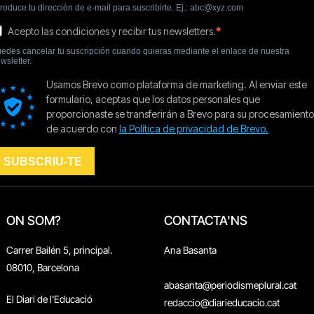
ON SOM?
CONTACTA'NS
Carrer Bailén 5, principal.
Ana Basanta
08010, Barcelona
abasanta@periodismeplural.cat
El Diari de l'Educació
redaccio@diarieducacio.cat