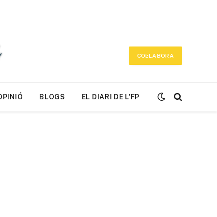
COL·LABORA
OPINIÓ
BLOGS
EL DIARI DE L’FP