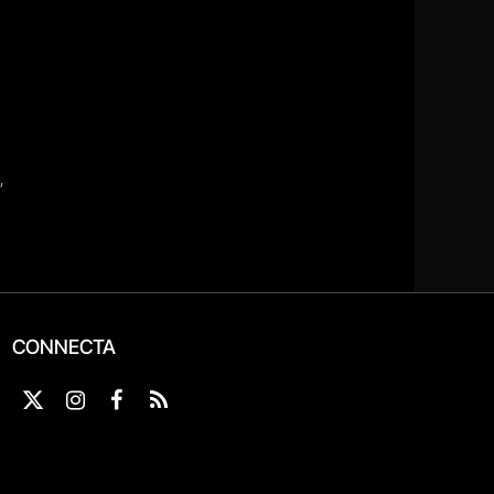
CONNECTA
X
Instagram
Facebook
RSS
(Twitter)