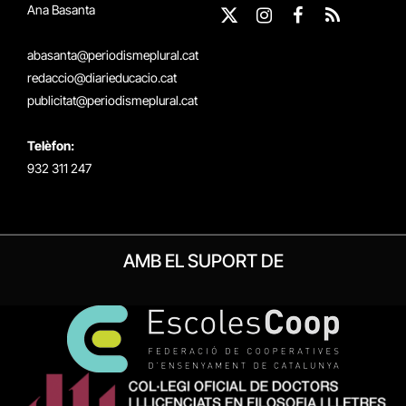
Ana Basanta
X
Instagram
Facebook
RSS
(Twitter)
abasanta@periodismeplural.cat
redaccio@diarieducacio.cat
publicitat@periodismeplural.cat
Telèfon:
932 311 247
AMB EL SUPORT DE