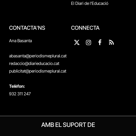
El Diari de l'Educació
CONTACTA'NS
CONNECTA
Ana Basanta
X
Instagram
Facebook
RSS
(Twitter)
abasanta@periodismeplural.cat
redaccio@diarieducacio.cat
publicitat@periodismeplural.cat
Telèfon:
932 311 247
AMB EL SUPORT DE