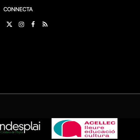
CONNECTA
X
Instagram
Facebook
RSS
(Twitter)