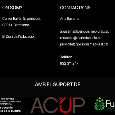
ON SOM?
CONTACTA'NS
Carrer Bailén 5, principal.
Ana Basanta
08010, Barcelona
abasanta@periodismeplural.cat
El Diari de l'Educació
redaccio@diarieducacio.cat
publicitat@periodismeplural.cat
Telèfon:
932 311 247
AMB EL SUPORT DE