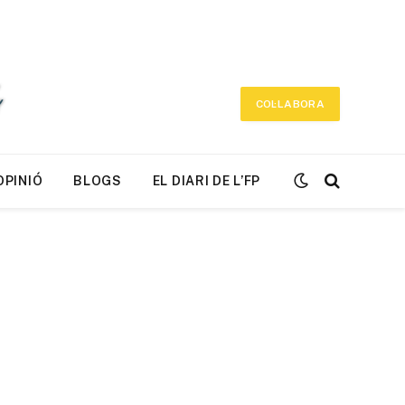
COL·LABORA
OPINIÓ
BLOGS
EL DIARI DE L’FP