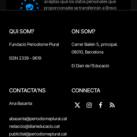
QUI SOM?
ON SOM?
Fundació Periodisme Plural
Carrer Bailén 5, principal.
08010, Barcelona
ISSN 2339 - 9619
El Diari de l'Educació
CONTACTA'NS
CONNECTA
Ana Basanta
X
Instagram
Facebook
RSS
(Twitter)
abasanta@periodismeplural.cat
redaccio@diarieducacio.cat
publicitat@periodismeplural.cat