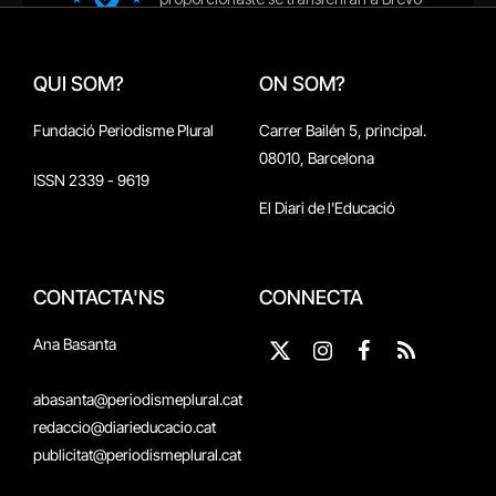
QUI SOM?
ON SOM?
Fundació Periodisme Plural
Carrer Bailén 5, principal.
08010, Barcelona
ISSN 2339 - 9619
El Diari de l'Educació
CONTACTA'NS
CONNECTA
Ana Basanta
X
Instagram
Facebook
RSS
(Twitter)
abasanta@periodismeplural.cat
redaccio@diarieducacio.cat
publicitat@periodismeplural.cat