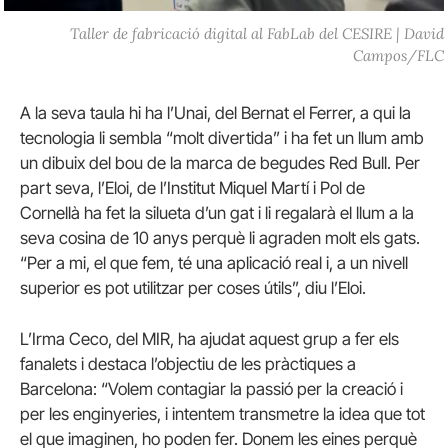
Taller de fabricació digital al FabLab del CESIRE | David
Campos/FLC
A la seva taula hi ha l’Unai, del Bernat el Ferrer, a qui la
tecnologia li sembla “molt divertida” i ha fet un llum amb
un dibuix del bou de la marca de begudes Red Bull. Per
part seva, l’Eloi, de l’Institut Miquel Martí i Pol de
Cornellà ha fet la silueta d’un gat i li regalarà el llum a la
seva cosina de 10 anys perquè li agraden molt els gats.
“Per a mi, el que fem, té una aplicació real i, a un nivell
superior es pot utilitzar per coses útils”, diu l’Eloi.
L’Irma Ceco, del MIR, ha ajudat aquest grup a fer els
fanalets i destaca l’objectiu de les pràctiques a
Barcelona: “Volem contagiar la passió per la creació i
per les enginyeries, i intentem transmetre la idea que tot
el que imaginen, ho poden fer. Donem les eines perquè