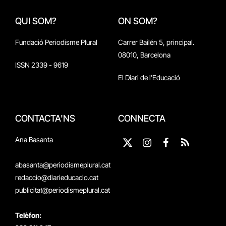
QUI SOM?
ON SOM?
Fundació Periodisme Plural
Carrer Bailén 5, principal.
08010, Barcelona
ISSN 2339 - 9619
El Diari de l'Educació
CONTACTA'NS
CONNECTA
Ana Basanta
X
Instagram
Facebook
RSS
(Twitter)
abasanta@periodismeplural.cat
redaccio@diarieducacio.cat
publicitat@periodismeplural.cat
Telèfon: