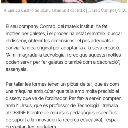
Angelica Castro Salazar, estudiant del MIR | David Campos/FLC
El seu company Conrad, del mateix institut, ha fet
motlles per galetes, i el procés ha estat el mateix: buscar
el disseny, obtenir les dimensions i el pes adequats i
canviar la idea original per adaptar-la a la seva creació.
“A mi m’agrada la tecnologia, i crec que aquests motlles
poden servir per fer galetes o també com a decoració”,
assenyala.
Per tallar les formes tenen un plòter de tall, que és com
una màquina amb cúter que talla amb molta precisió el
disseny que ve de l’ordinador. Per fer-la servir, compten
amb l’’Ursus, que és professor de Tecnologia i treballa
al CESIRE (Centre de recursos pedagògics específics
de suport a la innovació i la recerca educativa), l’espai
on s’estan fent els tallers.