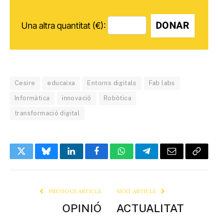
DONAR
Una altra quantitat (€):
Cesire
educaixa
Entorns digitals
Fab labs
Informàtica
innovació
Robòtica
transformació digital
Twitter
Bluesky
LinkedIn
Facebook
WhatsApp
Telegram
Email
Copy
Link
PREVIOUS ARTICLE
NEXT ARTICLE
OPINIÓ
ACTUALITAT