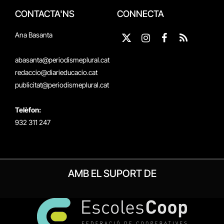
CONTACTA'NS
CONNECTA
Ana Basanta
X
Instagram
Facebook
RSS
(Twitter)
abasanta@periodismeplural.cat
redaccio@diarieducacio.cat
publicitat@periodismeplural.cat
Telèfon:
932 311 247
AMB EL SUPORT DE