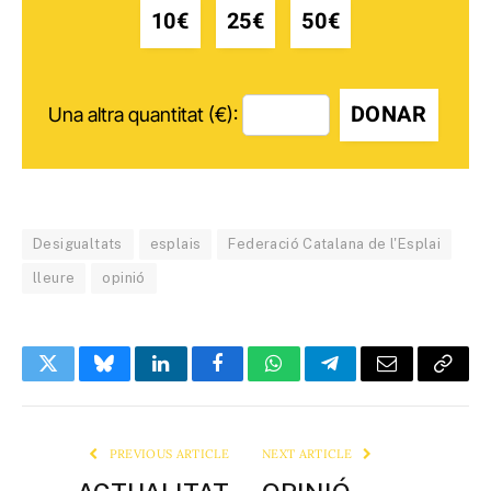
10€
25€
50€
DONAR
Una altra quantitat (€):
Desigualtats
esplais
Federació Catalana de l'Esplai
lleure
opinió
Twitter
Bluesky
LinkedIn
Facebook
WhatsApp
Telegram
Email
Copy
Link
PREVIOUS ARTICLE
NEXT ARTICLE