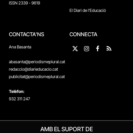
ISSN 2339 - 9619
El Diari de l'Educació
CONTACTA'NS
CONNECTA
Ana Basanta
X
Instagram
Facebook
RSS
(Twitter)
abasanta@periodismeplural.cat
redaccio@diarieducacio.cat
publicitat@periodismeplural.cat
Telèfon:
932 311 247
AMB EL SUPORT DE