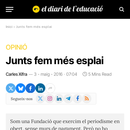
Inici
»
Junts fem més esplai
OPINIÓ
Junts fem més esplai
Carles Xifra
3 - maig - 2016 · 07:04
5 Mins Read
X
Instagram
LinkedIn
Telegram
Facebook
RSS
Segueix-nos
(Twitter)
Som una Fundació que exercim el periodisme en
obert, sense murs de pagament. Però no ho