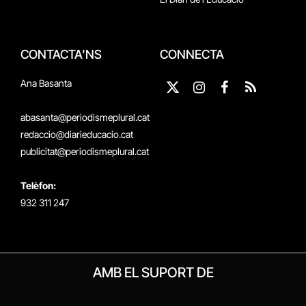
CONTACTA'NS
CONNECTA
Ana Basanta
X
Instagram
Facebook
RSS
(Twitter)
abasanta@periodismeplural.cat
redaccio@diarieducacio.cat
publicitat@periodismeplural.cat
Telèfon:
932 311 247
AMB EL SUPORT DE